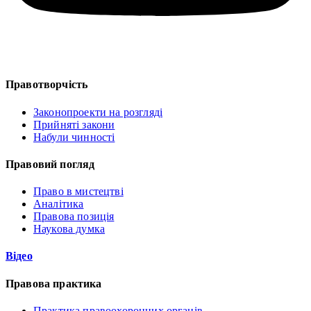
Правотворчість
Законопроекти на розгляді
Прийняті закони
Набули чинності
Правовий погляд
Право в мистецтві
Аналітика
Правова позиція
Наукова думка
Відео
Правова практика
Практика правоохоронних органів