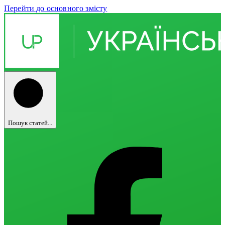
Перейти до основного змісту
Пошук статей...