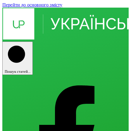
Перейти до основного змісту
Пошук статей...