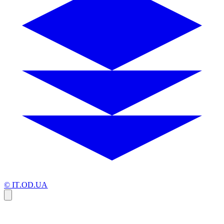
© IT.OD.UA