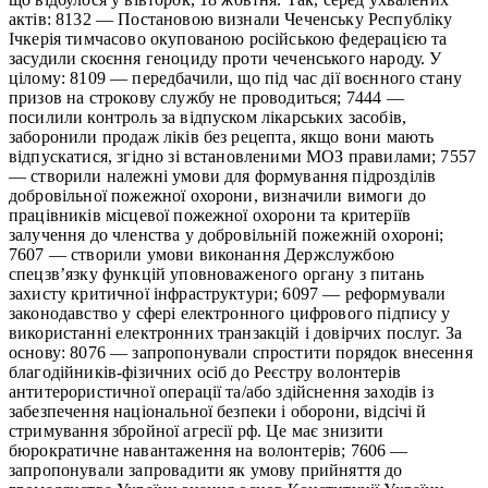
актів: 8132 — Постановою визнали Чеченську Республіку
Ічкерія тимчасово окупованою російською федерацією та
засудили скоєння геноциду проти чеченського народу. У
цілому: 8109 — передбачили, що під час дії воєнного стану
призов на строкову службу не проводиться; 7444 —
посилили контроль за відпуском лікарських засобів,
заборонили продаж ліків без рецепта, якщо вони мають
відпускатися, згідно зі встановленими МОЗ правилами; 7557
— створили належні умови для формування підрозділів
добровільної пожежної охорони, визначили вимоги до
працівників місцевої пожежної охорони та критеріїв
залучення до членства у добровільній пожежній охороні;
7607 — створили умови виконання Держслужбою
спецзв’язку функцій уповноваженого органу з питань
захисту критичної інфраструктури; 6097 — реформували
законодавство у сфері електронного цифрового підпису у
використанні електронних транзакцій і довірчих послуг. За
основу: 8076 — запропонували спростити порядок внесення
благодійників-фізичних осіб до Реєстру волонтерів
антитерористичної операції та/або здійснення заходів із
забезпечення національної безпеки і оборони, відсічі й
стримування збройної агресії рф. Це має знизити
бюрократичне навантаження на волонтерів; 7606 —
запропонували запровадити як умову прийняття до