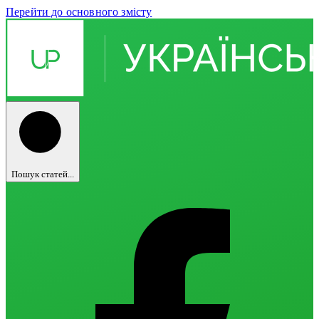
Перейти до основного змісту
Пошук статей...