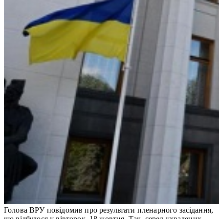
Голова ВРУ повідомив про результати пленарного засідання,
що відбулося у вівторок, 18 жовтня. Так, серед ухвалених