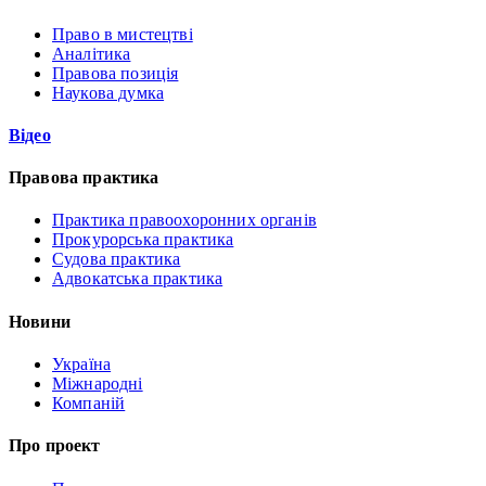
Право в мистецтві
Аналітика
Правова позиція
Наукова думка
Відео
Правова практика
Практика правоохоронних органів
Прокурорська практика
Судова практика
Адвокатська практика
Новини
Україна
Міжнародні
Компаній
Про проект