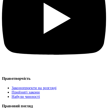
Правотворчість
Законопроекти на розгляді
Прийняті закони
Набули чинності
Правовий погляд