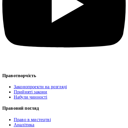
Правотворчість
Законопроекти на розгляді
Прийняті закони
Набули чинності
Правовий погляд
Право в мистецтві
Аналітика