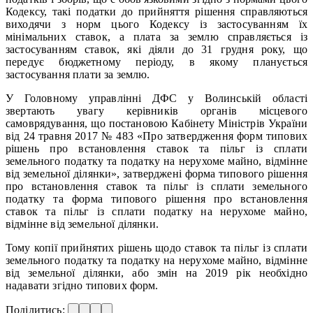
Кодексу, такі податки до прийняття рішення справляються
виходячи з норм цього Кодексу із застосуванням їх
мінімальних ставок, а плата за землю справляється із
застосуванням ставок, які діяли до 31 грудня року, що
передує бюджетному періоду, в якому планується
застосування плати за землю.
У Головному управлінні ДФС у Волинській області
звертають увагу керівників органів місцевого
самоврядування, що постановою Кабінету Міністрів України
від 24 травня 2017 № 483 «Про затвердження форм типових
рішень про встановлення ставок та пільг із сплати
земельного податку та податку на нерухоме майно, відмінне
від земельної ділянки», затверджені форма типового рішення
про встановлення ставок та пільг із сплати земельного
податку та форма типового рішення про встановлення
ставок та пільг із сплати податку на нерухоме майно,
відмінне від земельної ділянки.
Тому копії прийнятих рішень щодо ставок та пільг із сплати
земельного податку та податку на нерухоме майно, відмінне
від земельної ділянки, або змін на 2019 рік необхідно
надавати згідно типових форм.
Поділитись: