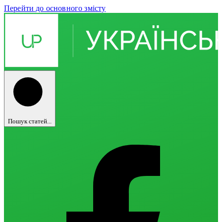
Перейти до основного змісту
Пошук статей...