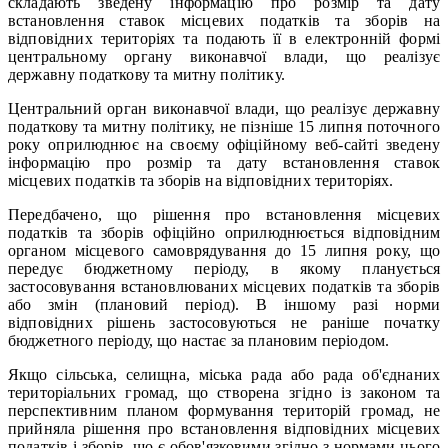
складають зведену інформацію про розмір та дату
встановлення ставок місцевих податків та зборів на
відповідних територіях та подають її в електронній формі
центральному органу виконавчої влади, що реалізує
державну податкову та митну політику.
Центральний орган виконавчої влади, що реалізує державну
податкову та митну політику, не пізніше 15 липня поточного
року оприлюднює на своєму офіційному веб-сайті зведену
інформацію про розмір та дату встановлення ставок
місцевих податків та зборів на відповідних територіях.
Передбачено, що рішення про встановлення місцевих
податків та зборів офіційно оприлюднюється відповідним
органом місцевого самоврядування до 15 липня року, що
передує бюджетному періоду, в якому планується
застосовування встановлюваних місцевих податків та зборів
або змін (плановий період). В іншому разі норми
відповідних рішень застосовуються не раніше початку
бюджетного періоду, що настає за плановим періодом.
Якщо сільська, селищна, міська рада або рада об'єднаних
територіальних громад, що створена згідно із законом та
перспективним планом формування територій громад, не
прийняла рішення про встановлення відповідних місцевих
податків і зборів, що є обов'язковими згідно з нормами цього