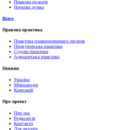
Правова позиція
Наукова думка
Відео
Правова практика
Практика правоохоронних органів
Прокурорська практика
Судова практика
Адвокатська практика
Новини
Україна
Міжнародні
Компаній
Про проект
Про нас
Редколегія
Контакти
Для авторів