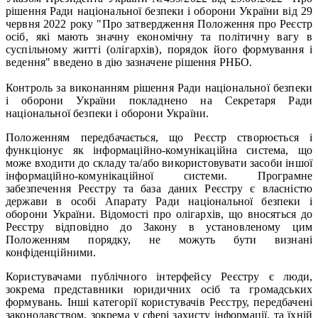
рішення Ради національної безпеки і оборони України від 29
червня 2022 року "Про затвердження Положення про Реєстр
осіб, які мають значну економічну та політичну вагу в
суспільному житті (олігархів), порядок його формування і
ведення" введено в дію зазначене рішення РНБО.
Контроль за виконанням рішення Ради національної безпеки
і оборони України покладнено на Секретаря Ради
національної безпеки і оборони України.
Положенням передбачається, що Реєстр створюється і
функціонує як інформаційно-комунікаційна система, що
може входити до складу та/або використовувати засоби іншої
інформаційно-комунікаційної системи. Програмне
забезпечення Реєстру та база даних Реєстру є власністю
держави в особі Апарату Ради національної безпеки і
оборони України. Відомості про олігархів, що вносяться до
Реєстру відповідно до Закону в установленому цим
Положенням порядку, не можуть бути визнані
конфіденційними.
Користувачами публічного інтерфейсу Реєстру є люди,
зокрема представники юридичних осіб та громадських
формувань. Інші категорії користувачів Реєстру, передбачені
законодавством, зокрема у сфері захисту інформації, та їхній