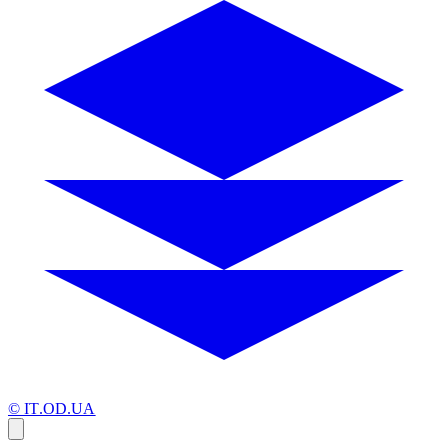
© IT.OD.UA