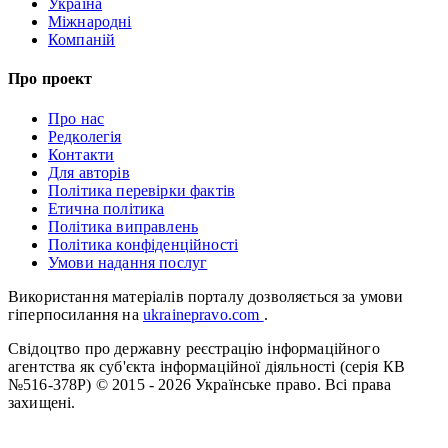
Україна
Міжнародні
Компаній
Про проект
Про нас
Редколегія
Контакти
Для авторів
Політика перевірки фактів
Етична політика
Політика виправлень
Політика конфіденційності
Умови надання послуг
Використання матеріалів порталу дозволяється за умови
гіперпосилання на
ukrainepravo.com
.
Свідоцтво про державну реєстрацію інформаційного
агентства як суб'єкта інформаційної діяльності (серія КВ
№516-378Р)
© 2015 - 2026 Українське право. Всі права
захищені.