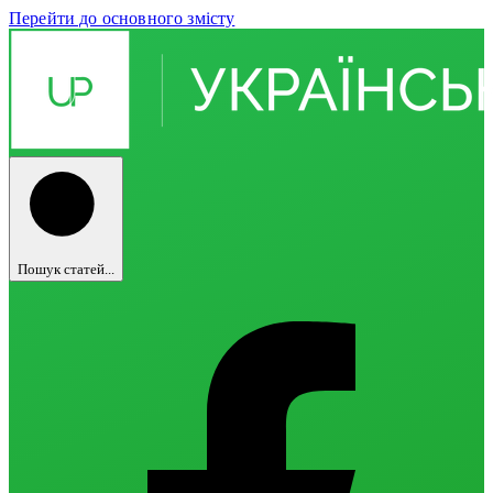
Перейти до основного змісту
Пошук статей...