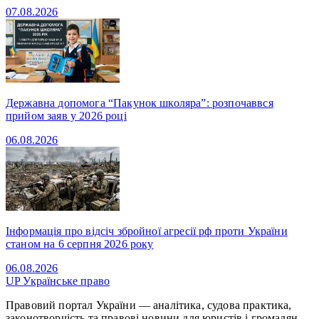
07.08.2026
Державна допомога “Пакунок школяра”: розпочаввся
прийом заяв у 2026 році
06.08.2026
Інформація про відсіч збройної агресії рф проти України
станом на 6 серпня 2026 року
06.08.2026
UP
Українське право
Правовий портал України — аналітика, судова практика,
законотворчість та правові новини для юристів і громадян.