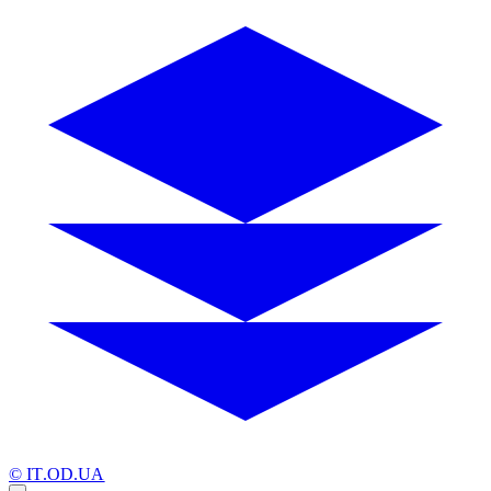
© IT.OD.UA