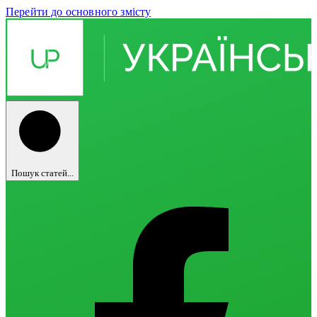
Перейти до основного змісту
Пошук статей...