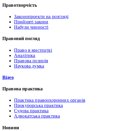
Правотворчість
Законопроекти на розгляді
Прийняті закони
Набули чинності
Правовий погляд
Право в мистецтві
Аналітика
Правова позиція
Наукова думка
Відео
Правова практика
Практика правоохоронних органів
Прокурорська практика
Судова практика
Адвокатська практика
Новини