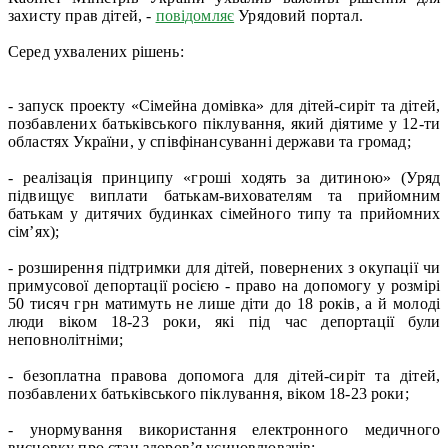
захисту прав дітей, -
повідомляє
Урядовий портал.
Серед ухвалених рішень:
- запуск проекту «Сімейна домівка» для дітей-сиріт та дітей,
позбавлених батьківського піклування, який діятиме у 12-ти
областях України, у співфінансуванні держави та громад;
- реалізація принципу «гроші ходять за дитиною» (Уряд
підвищує виплати батькам-вихователям та прийомним
батькам у дитячих будинках сімейного типу та прийомних
сім’ях);
- розширення підтримки для дітей, повернених з окупації чи
примусової депортації росією - право на допомогу у розмірі
50 тисяч грн матимуть не лише діти до 18 років, а й молоді
люди віком 18-23 роки, які під час депортації були
неповнолітніми;
- безоплатна правова допомога для дітей-сиріт та дітей,
позбавлених батьківського піклування, віком 18-23 роки;
- унормування використання електронного медичного
висновку про стан здоров’я усиновлювачів;