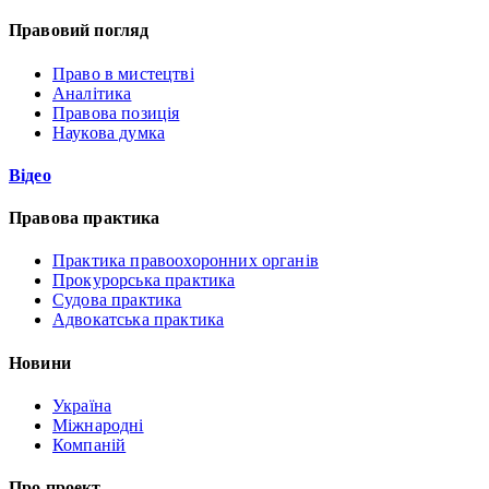
Правовий погляд
Право в мистецтві
Аналітика
Правова позиція
Наукова думка
Відео
Правова практика
Практика правоохоронних органів
Прокурорська практика
Судова практика
Адвокатська практика
Новини
Україна
Міжнародні
Компаній
Про проект