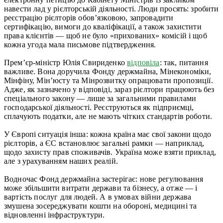
навести лад у рієлторській діяльності. Люди просять: зробити
реєстрацію рієлторів обов’язковою, запровадити
сертифікацію, вимоги до кваліфікації, а також захистити
права клієнтів — щоб не було «прихованих» комісій і щоб
кожна угода мала письмове підтвердження.
Прем’єр-міністр Юлія Свириденко
відповіла
: так, питання
важливе. Вона доручила Фонду держмайна, Мінекономіки,
Мінфіну, Мін’юсту та Мінрозвитку опрацювати пропозиції.
Адже, як зазначено у відповіді, зараз рієлтори працюють без
спеціального закону — лише за загальними правилами
господарської діяльності. Реєструються як підприємці,
сплачують податки, але не мають чітких стандартів роботи.
У Європі ситуація інша: кожна країна має свої закони щодо
рієлторів, а ЄС встановлює загальні рамки — наприклад,
щодо захисту прав споживачів. Україна може взяти приклад,
але з урахуванням наших реалій.
Водночас Фонд держмайна застерігає: нове регулювання
може збільшити витрати держави та бізнесу, а отже — і
вартість послуг для людей. А в умовах війни держава
змушена зосереджувати кошти на обороні, медицині та
відновленні інфраструктури.