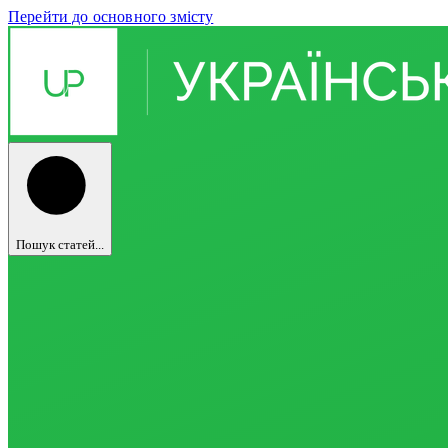
Перейти до основного змісту
Пошук статей...