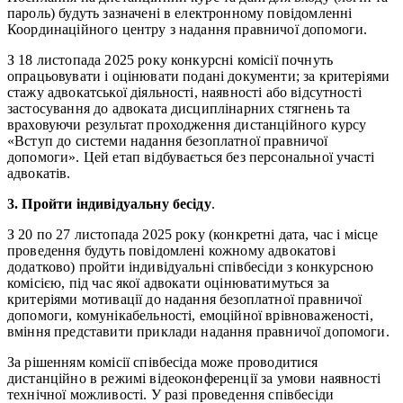
пароль) будуть зазначені в електронному повідомленні
Координаційного центру з надання правничої допомоги.
З 18 листопада 2025 року конкурсні комісії почнуть
опрацьовувати і оцінювати подані документи; за критеріями
стажу адвокатської діяльності, наявності або відсутності
застосування до адвоката дисциплінарних стягнень та
враховуючи результат проходження дистанційного курсу
«Вступ до системи надання безоплатної правничої
допомоги». Цей етап відбувається без персональної участі
адвокатів.
3. Пройти індивідуальну бесіду
.
З 20 по 27 листопада 2025 року (конкретні дата, час і місце
проведення будуть повідомлені кожному адвокатові
додатково) пройти індивідуальні співбесіди з конкурсною
комісією, під час якої адвокати оцінюватимуться за
критеріями мотивації до надання безоплатної правничої
допомоги, комунікабельності, емоційної врівноваженості,
вміння представити приклади надання правничої допомоги.
За рішенням комісії співбесіда може проводитися
дистанційно в режимі відеоконференції за умови наявності
технічної можливості. У разі проведення співбесіди