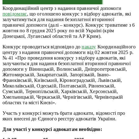
Координаційний центр з надання правничої допомоги
повідомляє
, що оголошено конкурс з відбору адвокатів, які
залучатимуться для надання безоплатної вторинної
правничої допомоги (далі – конкурс). Конкурс триватиме з 6
жовтня по 8 грудня 2025 року по всій Україні (крім
Донецької, Луганської областей та АР Крим).
Конкурс проводиться відповідно до
наказу
Координаційного
центру з надання правничої допомоги від 02 жовтня 2025 р.
№ 41 «Про проведення конкурсу з відбору адвокатів, які
залучаються для надання безоплатної вторинної правничої
допомоги у Вінницькій, Волинській, Дніпропетровській,
Житомирській, Закарпатській, Запорізькій, Івано-
Франківській, Київський, Кіровоградській, Львівській,
Миколаївській, Одеській, Полтавській, Рівненській,
Сумській, Тернопільській, Харківській, Херсонській,
Хмельницькій, Черкаській, Чернігівській, Чернівецькій
областях та місті Києві».
Участь у конкурсі можуть брати адвокати, відомості про
яких внесені до Єдиного реєстру адвокатів України.
Для участі у конкурсі адвокатам необхідно: