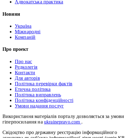
Адвокатська практика
Новини
Україна
Міжнародні
Компаній
Про проект
Про нас
Редколегія
Контакти
Для авторів
Політика перевірки фактів
Етична політика
Політика виправлень
Політика конфіденційності
Умови надання послуг
Використання матеріалів порталу дозволяється за умови
гіперпосилання на
ukrainepravo.com
.
Свідоцтво про державну реєстрацію інформаційного
агентства як суб'єкта інформаційної діяльності (серія КВ