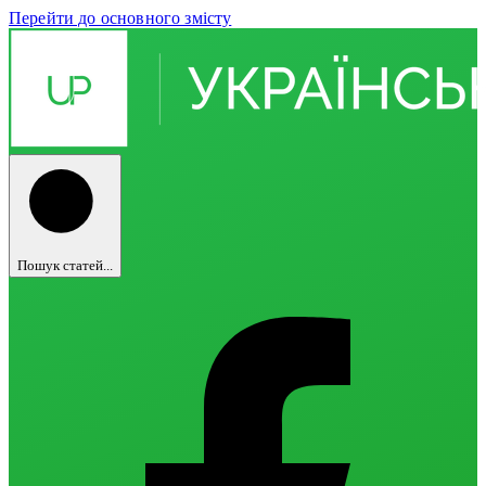
Перейти до основного змісту
Пошук статей...