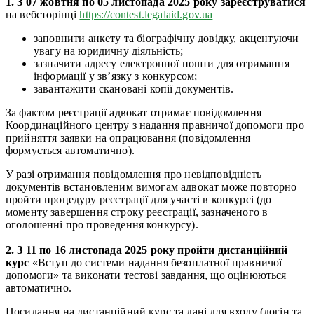
1
. З 07 жовтня по 05 листопада 2025 року зареєструватися
на вебсторінці
https://contest.legalaid.gov.ua
заповнити анкету та біографічну довідку, акцентуючи
увагу на юридичну діяльність;
зазначити адресу електронної пошти для отримання
інформації у зв’язку з конкурсом;
завантажити скановані копії документів.
За фактом реєстрації адвокат отримає повідомлення
Координаційного центру з надання правничої допомоги про
прийняття заявки на опрацювання (повідомлення
формується автоматично).
У разі отримання повідомлення про невідповідність
документів встановленим вимогам адвокат може повторно
пройти процедуру реєстрації для участі в конкурсі (до
моменту завершення строку реєстрації, зазначеного в
оголошенні про проведення конкурсу).
2. З 11 по 16 листопада 2025 року пройти дистанційний
курс
«Вступ до системи надання безоплатної правничої
допомоги» та виконати тестові завдання, що оцінюються
автоматично.
Посилання на дистанційний курс та дані для входу (логін та