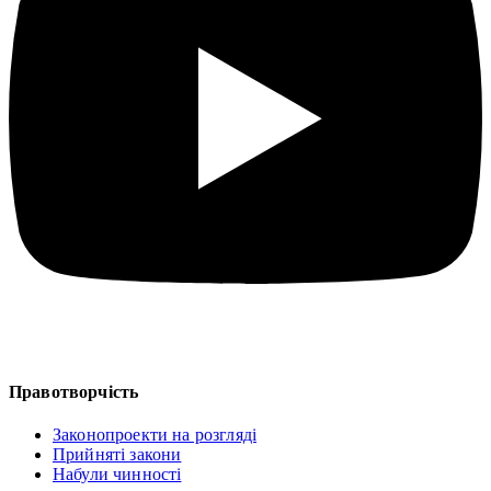
Правотворчість
Законопроекти на розгляді
Прийняті закони
Набули чинності