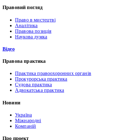
Правовий погляд
Право в мистецтві
Аналітика
Правова позиція
Наукова думка
Відео
Правова практика
Практика правоохоронних органів
Прокурорська практика
Судова практика
Адвокатська практика
Новини
Україна
Міжнародні
Компаній
Про проект