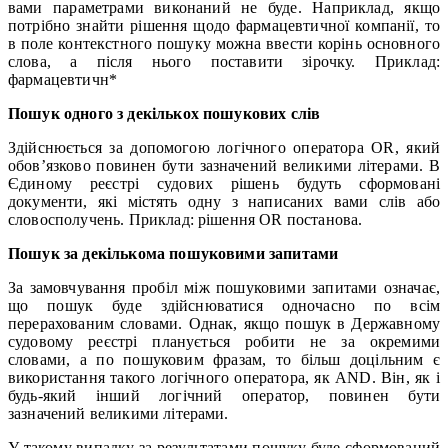
вами параметрами виконаний не буде. Наприклад, якщо
потрібно знайти рішення щодо фармацевтичної компанії, то
в поле контекстного пошуку можна ввести корінь основного
слова, а після нього поставити зірочку. Приклад:
фармацевтичн*
Пошук одного з декількох пошукових слів
Здійснюється за допомогою логічного оператора OR, який
обов’язково повинен бути зазначений великими літерами. В
Єдиному реєстрі судових рішень будуть сформовані
документи, які містять одну з написаних вами слів або
словосполучень. Приклад: рішення OR постанова.
Пошук за декількома пошуковими запитами
За замовчування пробіл між пошуковими запитами означає,
що пошук буде здійснюватися одночасно по всім
перерахованим словами. Однак, якщо пошук в Державному
судовому реєстрі планується робити не за окремими
словами, а по пошуковим фразам, то більш доцільним є
використання такого логічного оператора, як AND. Він, як і
будь-який інший логічний оператор, повинен бути
зазначений великими літерами.
У такому випадку за результатами пошуку буде сформований