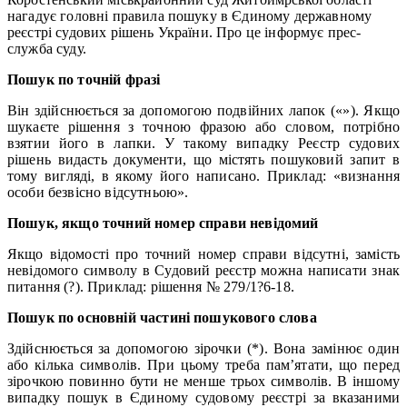
нагадує головні правила пошуку в Єдиному державному
реєстрі судових рішень України. Про це інформує прес-
служба суду.
Пошук по точній фразі
Він здійснюється за допомогою подвійних лапок («»). Якщо
шукаєте рішення з точною фразою або словом, потрібно
взятии його в лапки. У такому випадку Реєстр судових
рішень видасть документи, що містять пошуковий запит в
тому вигляді, в якому його написано. Приклад: «визнання
особи безвісно відсутньою».
Пошук, якщо точний номер справи невідомий
Якщо відомості про точний номер справи відсутні, замість
невідомого символу в Судовий реєстр можна написати знак
питання (?). Приклад: рішення № 279/1?6-18.
Пошук по основній частині пошукового слова
Здійснюється за допомогою зірочки (*). Вона замінює один
або кілька символів. При цьому треба пам’ятати, що перед
зірочкою повинно бути не менше трьох символів. В іншому
випадку пошук в Єдиному судовому реєстрі за вказаними