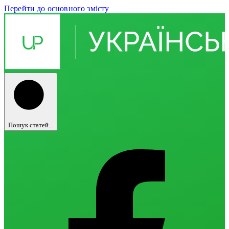
Перейти до основного змісту
Пошук статей...