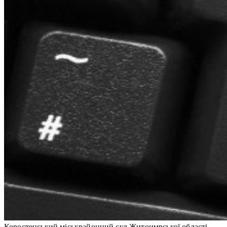
Коростенський міськрайонний суд Житоимрської області