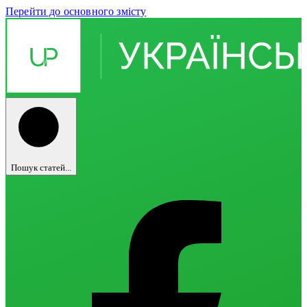
Перейти до основного змісту
Пошук статей...