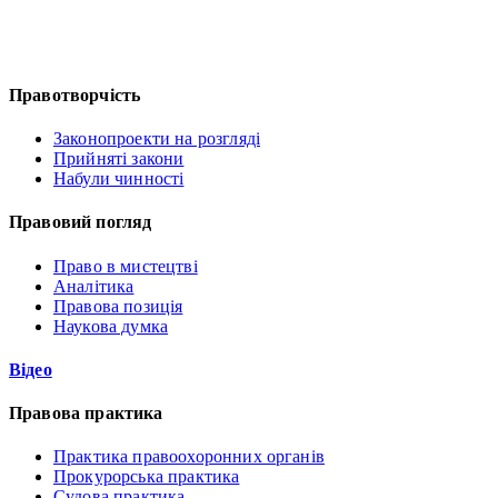
Правотворчість
Законопроекти на розгляді
Прийняті закони
Набули чинності
Правовий погляд
Право в мистецтві
Аналітика
Правова позиція
Наукова думка
Відео
Правова практика
Практика правоохоронних органів
Прокурорська практика
Судова практика