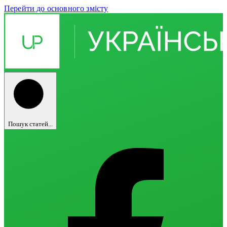
Перейти до основного змісту
Пошук статей...