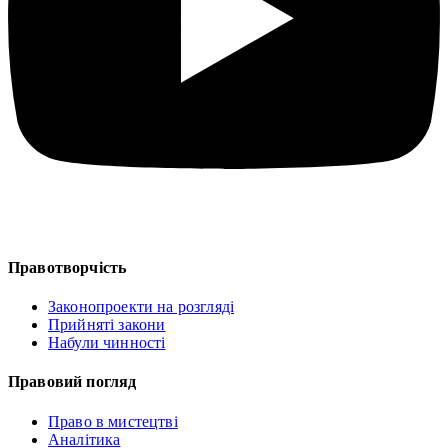
Правотворчість
Законопроекти на розгляді
Прийняті закони
Набули чинності
Правовий погляд
Право в мистецтві
Аналітика