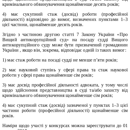
кримінального обвинувачення щонайменше десять років;
4) має сукупний стаж (досвід) роботи (професійної
діяльності) відповідно до вимог, визначених пунктами 1–3
цієї частини, щонайменше десять років.
Згідно з частиною другою статті 7 Закону України «Про
Вищий антикорупційний суд» на посаду судді Вищого
антикорупційного суду може бути призначений громадянин
України , якщо він, зокрема, відповідає одній із таких вимог:
1) має стаж роботи на посаді судді не менше п’яти років;
2) має науковий ступінь у сфері права та стаж наукової
роботи у сфері права щонайменше сім років;
3) має досвід професійної діяльності адвоката, у тому числі
щодо здійснення представництва в суді та/або захисту від
кримінального обвинувачення щонайменше сім років;
4) має сукупний стаж (досвід) зазначеної у пунктах 1–3 цієї
частини роботи (професійної діяльності) щонайменше сім
років.
Наміри щодо участі у конкурсах можна зареєструвати до 01