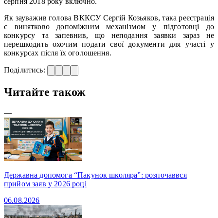
серпня 2018 року включно.
Як зауважив голова ВККСУ Сергій Козьяков, така реєстрація
є винятково допоміжним механізмом у підготовці до
конкурсу та запевнив, що неподання заявки зараз не
перешкодить охочим подати свої документи для участі у
конкурсах після їх оголошення.
Поділитись:
Читайте також
—
Державна допомога “Пакунок школяра”: розпочаввся
прийом заяв у 2026 році
06.08.2026