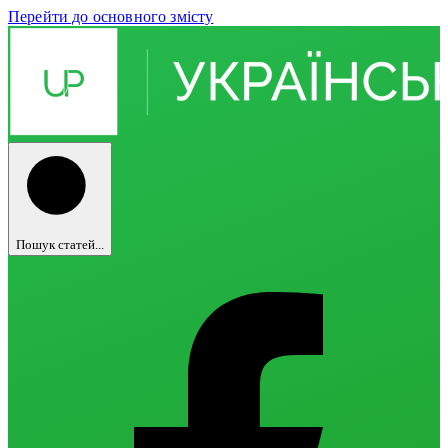
Перейти до основного змісту
Пошук статей...