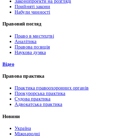
Законопроекти на розгляді
Прийняті закони
Набули чинності
Правовий погляд
Право в мистецтві
Аналітика
Правова позиція
Наукова думка
Відео
Правова практика
Практика правоохоронних органів
Прокурорська практика
Судова практика
Адвокатська практика
Новини
Україна
Міжнародні