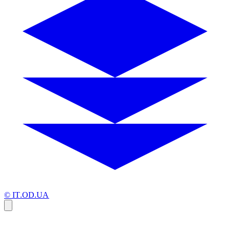
© IT.OD.UA