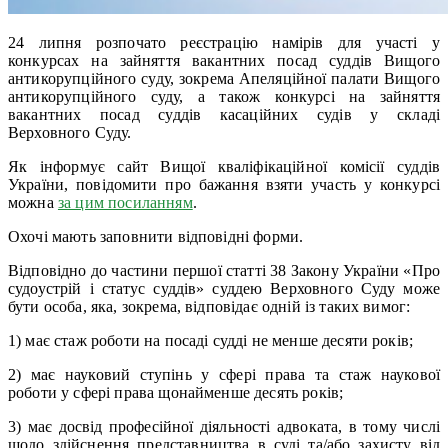
24 липня розпочато реєстрацію намірів для участі у
конкурсах на зайняття вакантних посад суддів Вищого
антикорупційного суду, зокрема Апеляційної палати Вищого
антикорупційного суду, а також конкурсі на зайняття
вакантних посад суддів касаційних судів у складі
Верховного Суду.
Як інформує сайт Вищої кваліфікаційної комісії суддів
України, повідомити про бажання взяти участь у конкурсі
можна
за цим посиланням
.
Охочі мають заповнити відповідні форми.
Відповідно до частини першої статті 38 Закону України «Про
судоустрій і статус суддів» суддею Верховного Суду може
бути особа, яка, зокрема, відповідає одній із таких вимог:
1) має стаж роботи на посаді судді не менше десяти років;
2) має науковий ступінь у сфері права та стаж наукової
роботи у сфері права щонайменше десять років;
3) має досвід професійної діяльності адвоката, в тому числі
щодо здійснення представництва в суді та/або захисту від