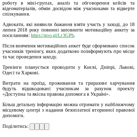
роботу в міні-групах, аналіз та обговорення кейсів та
відеоматеріалів, обмін досвідом між учасниками та відверте
спілкування.
Адвокати, які виявили бажання взяти участь у заході, до 18
липня 2018 року повинні заповнити мотиваційну анкету за
посиланням:
https://goo.gl/Lr3GPb
.
Після вивчення мотиваційних анкет буде сформовано список
учасників тренінгу, яких додатково поінформують про місце
та час проведення заходу.
Тренінги планується проводити у Києві, Дніпрі, Львові,
Одесі та Харкові.
Витрати на проїзд, проживання та триразове харчування
будуть відшкодовані учасникам за рахунок проекту
«Доступна та якісна правова допомога в Україні».
Більш детальну інформацію можна отримати у найближчому
місцевому центрі з надання безоплатної вторинної правової
допомоги.
Поділитись: