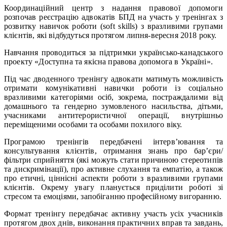
Координаційний центр з надання правової допомоги
розпочав реєстрацію адвокатів БПД на участь у тренінгах з
розвитку навичок роботи (soft skills) з вразливими групами
клієнтів, які відбудуться протягом липня-вересня 2018 року.
Навчання проводиться за підтримки українсько-канадського
проекту «Доступна та якісна правова допомога в Україні».
Під час дводенного тренінгу адвокати матимуть можливість
отримати комунікативні навички роботи із соціально
вразливими категоріями осіб, зокрема, постраждалими від
домашнього та гендерно зумовленого насильства, дітьми,
учасниками антитерористичної операції, внутрішньо
переміщеними особами та особами похилого віку.
Програмою тренінгів передбачені інтерв’ювання та
консультування клієнтів, отримання знань про бар’єри/
фільтри сприйняття (які можуть стати причиною стереотипів
та дискримінації), про активне слухання та емпатію, а також
про етичні, ціннісні аспекти роботи з вразливими групами
клієнтів. Окрему увагу планується приділити роботі зі
стресом та емоціями, запобіганню професійному вигоранню.
Формат тренінгу передбачає активну участь усіх учасників
протягом двох днів, виконання практичних вправ та завдань,