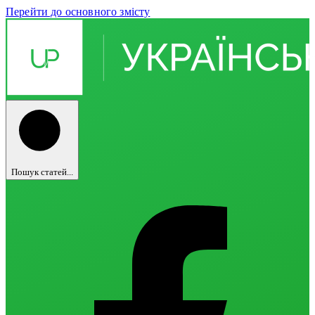
Перейти до основного змісту
Пошук статей...