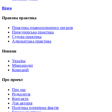
Відео
Правова практика
Практика правоохоронних органів
Прокурорська практика
Судова практика
Адвокатська практика
Новини
Україна
Міжнародні
Компаній
Про проект
Про нас
Редколегія
Контакти
Для авторів
Політика перевірки фактів