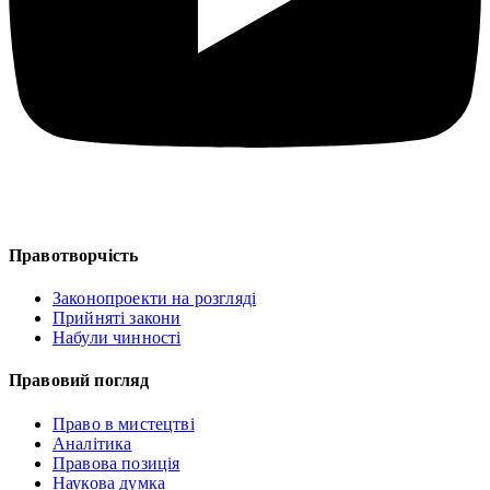
Правотворчість
Законопроекти на розгляді
Прийняті закони
Набули чинності
Правовий погляд
Право в мистецтві
Аналітика
Правова позиція
Наукова думка