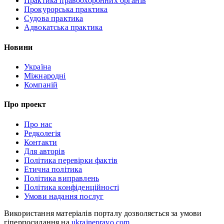
Практика правоохоронних органів
Прокурорська практика
Судова практика
Адвокатська практика
Новини
Україна
Міжнародні
Компаній
Про проект
Про нас
Редколегія
Контакти
Для авторів
Політика перевірки фактів
Етична політика
Політика виправлень
Політика конфіденційності
Умови надання послуг
Використання матеріалів порталу дозволяється за умови
гіперпосилання на
ukrainepravo.com
.