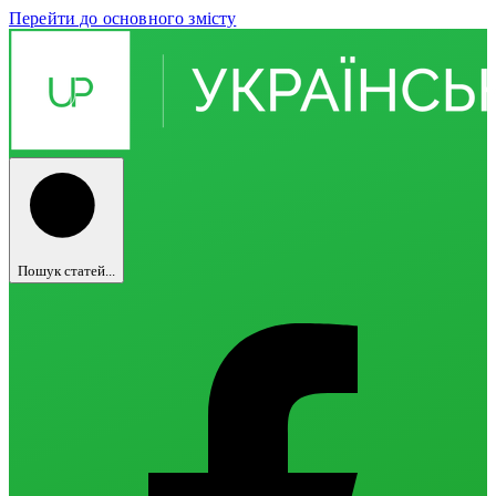
Перейти до основного змісту
Пошук статей...