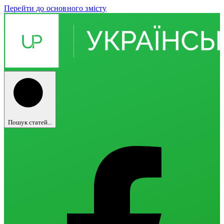
Перейти до основного змісту
Пошук статей...