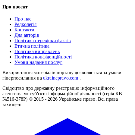
Про проект
Про нас
Редколегія
Контакти
Для авторів
Політика перевірки фактів
Етична політика
Політика виправлень
Політика конфіденційності
Умови надання послуг
Використання матеріалів порталу дозволяється за умови
гіперпосилання на
ukrainepravo.com
.
Свідоцтво про державну реєстрацію інформаційного
агентства як суб'єкта інформаційної діяльності (серія КВ
№516-378Р)
© 2015 - 2026 Українське право. Всі права
захищені.