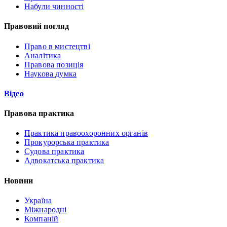
Набули чинності
Правовий погляд
Право в мистецтві
Аналітика
Правова позиція
Наукова думка
Відео
Правова практика
Практика правоохоронних органів
Прокурорська практика
Судова практика
Адвокатська практика
Новини
Україна
Міжнародні
Компаній