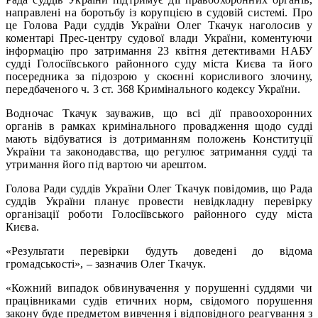
направлені на боротьбу із корупцією в судовій системі. Про
це Голова Ради суддів України Олег Ткачук наголосив у
коментарі Прес-центру судової влади України, коментуючи
інформацію про затримання 23 квітня детективами НАБУ
судді Голосіївського районного суду міста Києва та його
посередника за підозрою у скоєнні корисливого злочину,
передбаченого ч. 3 ст. 368 Кримінального кодексу України.
Водночас Ткачук зауважив, що всі дії правоохоронних
органів в рамках кримінального провадження щодо судді
мають відбуватися із дотриманням положень Конституції
України та законодавства, що регулює затримання судді та
утримання його під вартою чи арештом.
Голова Ради суддів України Олег Ткачук повідомив, що Рада
суддів України планує провести невідкладну перевірку
організації роботи Голосіївського районного суду міста
Києва.
«Результати перевірки будуть доведені до відома
громадськості», – зазначив Олег Ткачук.
«Кожний випадок обвинувачення у порушенні суддями чи
працівниками судів етичних норм, свідомого порушення
закону буде предметом вивчення і відповідного реагування з