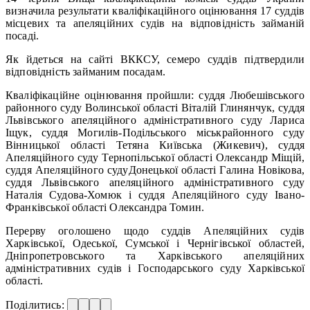
визначила результати кваліфікаційного оцінювання 17 суддів
місцевих та апеляційних судів на відповідність займаній
посаді.
Як йдеться на сайті ВККСУ, семеро суддів підтвердили
відповідність займаним посадам.
Кваліфікаційне оцінювання пройшли: суддя Любешівського
районного суду Волинської області Віталій Глинянчук, суддя
Львівського апеляційного адміністративного суду Лариса
Іщук, суддя Могилів-Подільського міськрайонного суду
Вінницької області Тетяна Київська (Жикевич), суддя
Апеляційного суду Тернопільської області Олександр Міщій,
суддя Апеляційного судуДонецької області Галина Новікова,
суддя Львівського апеляційного адміністративного суду
Наталія Судова-Хомюк і суддя Апеляційного суду Івано-
Франківської області Олександра Томин.
Перерву оголошено щодо суддів Апеляційних судів
Харківської, Одеської, Сумської і Чернігівської областей,
Дніпропетровського та Харківського апеляційних
адміністративних судів і Господарського суду Харківської
області.
Поділитись: