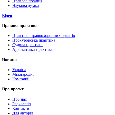
Правова позиція
Наукова думка
Відео
Правова практика
Практика правоохоронних органів
Прокурорська практика
Судова практика
Адвокатська практика
Новини
Україна
Міжнародні
Компаній
Про проект
Про нас
Редколегія
Контакти
Для авторів