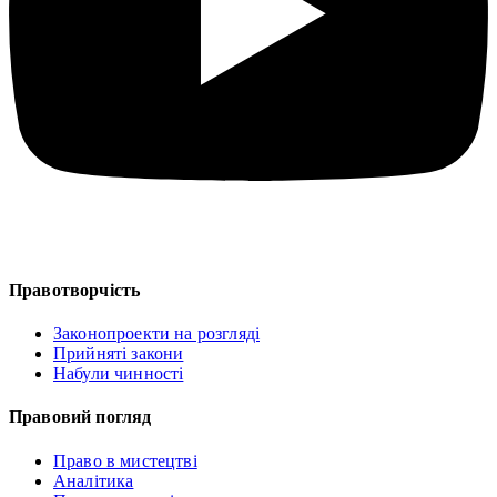
Правотворчість
Законопроекти на розгляді
Прийняті закони
Набули чинності
Правовий погляд
Право в мистецтві
Аналітика