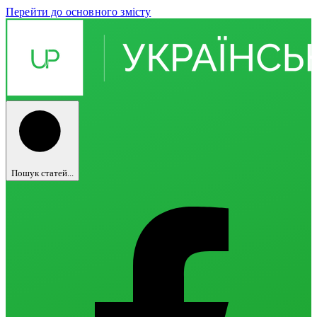
Перейти до основного змісту
Пошук статей...