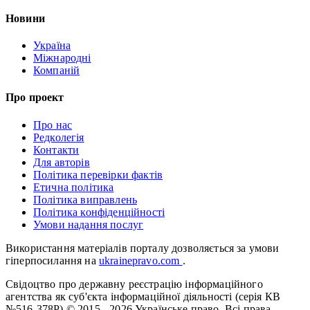
Новини
Україна
Міжнародні
Компаній
Про проект
Про нас
Редколегія
Контакти
Для авторів
Політика перевірки фактів
Етична політика
Політика виправлень
Політика конфіденційності
Умови надання послуг
Використання матеріалів порталу дозволяється за умови
гіперпосилання на
ukrainepravo.com
.
Свідоцтво про державну реєстрацію інформаційного
агентства як суб'єкта інформаційної діяльності (серія КВ
№516-378Р)
© 2015 - 2026 Українське право. Всі права