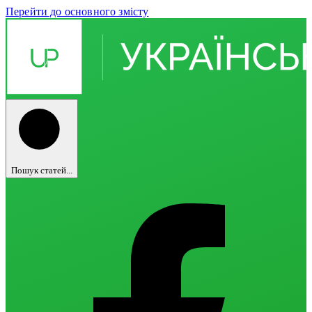
Перейти до основного змісту
Пошук статей...