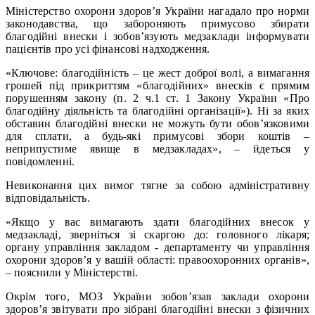
Міністерство охорони здоров’я України нагадало про норми
законодавства, що забороняють примусово збирати
благодійні внески і зобов’язують медзаклади інформувати
пацієнтів про усі фінансові надходження.
«Ключове: благодійність – це жест доброї волі, а вимагання
грошей під прикриттям «благодійних» внесків є прямим
порушенням закону (п. 2 ч.1 ст. 1 Закону України «Про
благодійну діяльність та благодійні організації»). Ні за яких
обставин благодійні внески не можуть бути обов’язковими
для сплати, а будь-які примусові збори коштів –
неприпустиме явище в медзакладах», – йдеться у
повідомленні.
Невиконання цих вимог тягне за собою адміністративну
відповідальність.
«Якщо у вас вимагають здати благодійних внесок у
медзакладі, зверніться зі скаргою до: головного лікаря;
органу управління закладом - департаменту чи управління
охорони здоров’я у вашій області: правоохоронних органів»,
– пояснили у Міністерстві.
Окрім того, МОЗ України зобов’язав заклади охорони
здоров’я звітувати про зібрані благодійні внески з фізичних