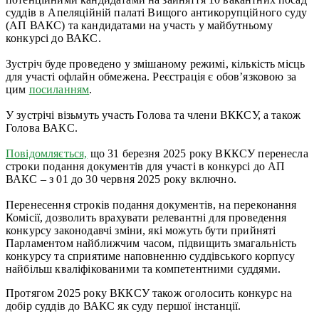
суддів в Апеляційній палаті Вищого антикорупційного суду
(АП ВАКС) та кандидатами на участь у майбутньому
конкурсі до ВАКС.
Зустріч буде проведено у змішаному режимі, кількість місць
для участі офлайн обмежена. Реєстрація є обов’язковою за
цим
посиланням
.
У зустрічі візьмуть участь Голова та члени ВККСУ, а також
Голова ВАКС.
Повідомляється,
що 31 березня 2025 року ВККСУ перенесла
строки подання документів для участі в конкурсі до АП
ВАКС – з 01 до 30 червня 2025 року включно.
Перенесення строків подання документів, на переконання
Комісії, дозволить врахувати релевантні для проведення
конкурсу законодавчі зміни, які можуть бути прийняті
Парламентом найближчим часом, підвищить змагальність
конкурсу та сприятиме наповненню суддівського корпусу
найбільш кваліфікованими та компетентними суддями.
Протягом 2025 року ВККСУ також оголосить конкурс на
добір суддів до ВАКС як суду першої інстанції.