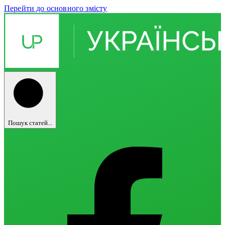
Перейти до основного змісту
Пошук статей...