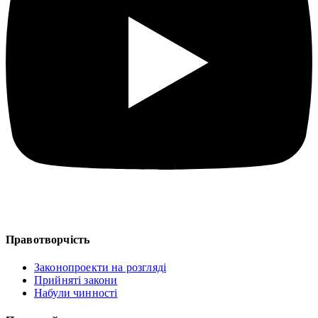
Правотворчість
Законопроекти на розгляді
Прийняті закони
Набули чинності