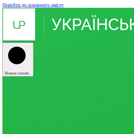
Перейти до основного змісту
Пошук статей...