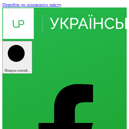
Перейти до основного змісту
Пошук статей...