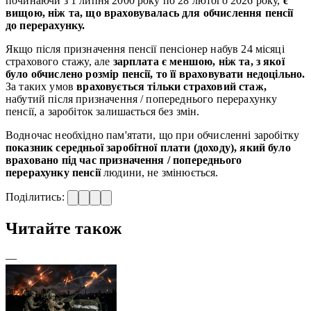
починаючи з 1 липня 2000 року по 28 лютого 2026 року,
є
вищою, ніж та, що враховувалась для обчислення пенсії
до перерахунку.
Якщо після призначення пенсії пенсіонер набув 24 місяці
страхового стажу, але
зарплата є меншою, ніж та, з якої
було обчислено розмір пенсії, то її враховувати недоцільно.
За таких умов
враховується тільки страховий стаж,
набутий після призначення / попереднього перерахунку
пенсії, а заробіток залишається без змін.
Водночас необхідно пам'ятати, що при обчисленні заробітку
показник середньої заробітної плати (доходу), який було
враховано під час призначення / попереднього
перерахунку пенсії
людини, не змінюється.
Поділитись:
Читайте також
—