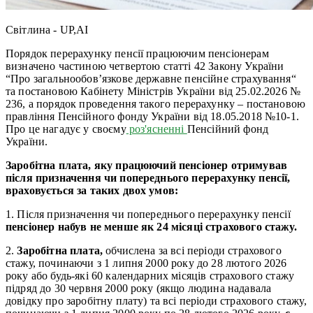
Світлина - UP,AI
Порядок перерахунку пенсії працюючим пенсіонерам
визначено частиною четвертою статті 42 Закону України
“Про загальнообов’язкове державне пенсійне страхування“
та постановою Кабінету Міністрів України від 25.02.2026 №
236, а порядок проведення такого перерахунку – постановою
правління Пенсійного фонду України від 18.05.2018 №10-1.
Про це нагадує у своєму
роз'ясненні
Пенсійний фонд
України.
Заробітна плата, яку працюючий пенсіонер отримував
після призначення чи попереднього перерахунку пенсії,
враховується за таких двох умов:
1. Після призначення чи попереднього перерахунку пенсії
пенсіонер набув не менше як 24 місяці страхового стажу.
2.
Заробітна плата,
обчислена за всі періоди страхового
стажу, починаючи з 1 липня 2000 року до 28 лютого 2026
року або будь-які 60 календарних місяців страхового стажу
підряд до 30 червня 2000 року (якщо людина надавала
довідку про заробітну плату) та всі періоди страхового стажу,