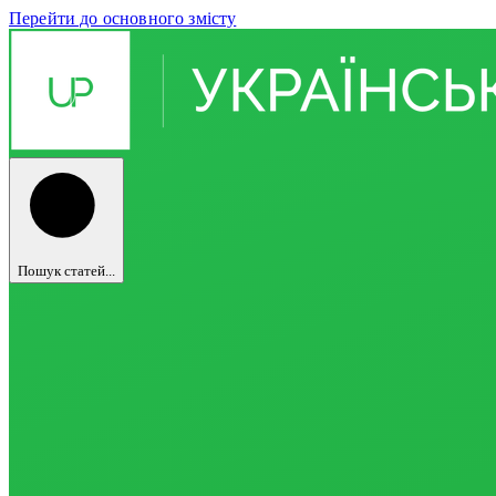
Перейти до основного змісту
Пошук статей...