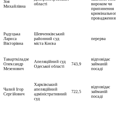
Зоя
області
вироком чи
Михайлівна
припинення
кримінальног
провадження
Радуцька
Шевченківський
Лариса
районний суд
перерва
Вікторівна
міста Києва
Таварткіладзе
відповідає
Апеляційний суд
Олександр
743,9
займаній
Одеської області
Мезенович
посаді
Харківський
відповідає
Чалий Ігор
апеляційний
722,5
займаній
Сергійович
адміністративний
посаді
суд