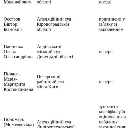
Миколайович
області
посаді
Осєтров
Апеляційний суд
припинено у
Віктор
Кіровоградської
зв`язку зі
Іванович
області
звільненням
Панченко
Авдіївський
Олена
міський суд
перерва
Олександрівна
Донецької області
Пилаєва
Печерський
Марія-
районний суд
перерва
Маргарита
міста Києва
Костянтинівна
зупинити
кваліфікаційн
оцінювання д
Пономарь
Апеляційний суд
набрання
(Можелянська)
Дніпропетровської
законної сили