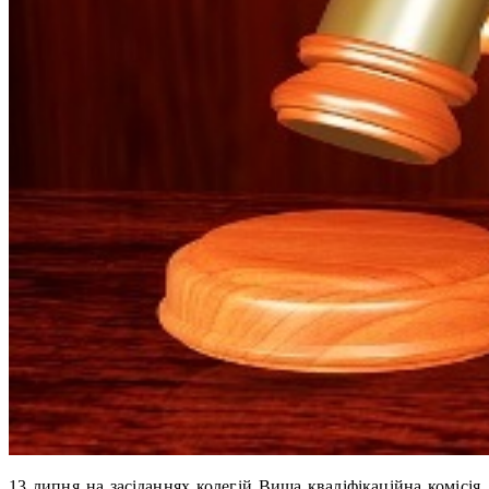
13 липня на засіданнях колегій Вища кваліфікаційна комісія