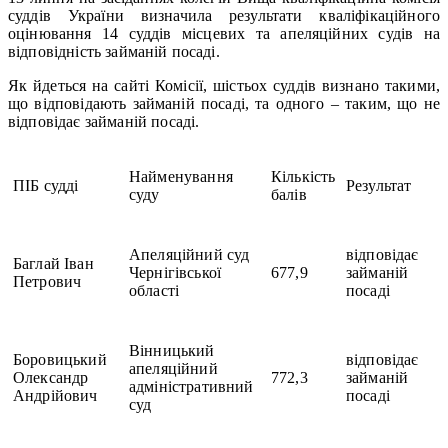
суддів України визначила результати кваліфікаційного
оцінювання 14 суддів місцевих та апеляційних судів на
відповідність займаній посаді.
Як йдеться на сайті Комісії, шістьох суддів визнано такими,
що відповідають займаній посаді, та одного – таким, що не
відповідає займаній посаді.
Найменування
Кількість
ПІБ судді
Результат
суду
балів
Апеляційний суд
відповідає
Баглай Іван
Чернігівської
677,9
займаній
Петрович
області
посаді
Вінницький
Боровицький
відповідає
апеляційний
Олександр
772,3
займаній
адміністративний
Андрійович
посаді
суд