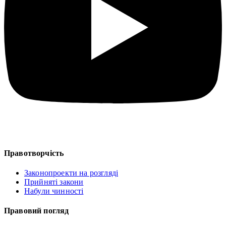
Правотворчість
Законопроекти на розгляді
Прийняті закони
Набули чинності
Правовий погляд