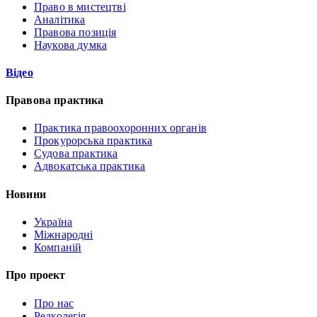
Право в мистецтві
Аналітика
Правова позиція
Наукова думка
Відео
Правова практика
Практика правоохоронних органів
Прокурорська практика
Судова практика
Адвокатська практика
Новини
Україна
Міжнародні
Компаній
Про проект
Про нас
Редколегія