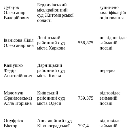
Бердичівський
Дубцов
зупинено
міськрайонний
Олександр
кваліфікаційн
суд Житомирської
Валерійович
оцінювання
області
Ленінський
не відповідає
Іванісова Лідія
районний суд
556,875
займаній
Олександрівна
міста Харкова
посаді
Каліушко
Дарницький
Федір
районний суд
перерва
Анатолійович
міста Києва
Маломуж
Київський
відповідає
(Брайловська)
районний суд
739,375
займаній
Алла Ігорівна
міста Одеси
посаді
Онуфрієв
Апеляційний суд
відповідає
Віктор
Кіровоградської
797,4
займаній