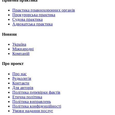
Правова практика
Практика правоохоронних органів
Прокурорська практика
Судова практика
Адвокатська практика
Новини
Україна
Міжнародні
Компаній
Про проект
Про нас
Редколегія
Контакти
Для авторів
Політика перевірки фактів
Етична політика
Політика виправлень
Політика конфіденційності
Умови надання послуг