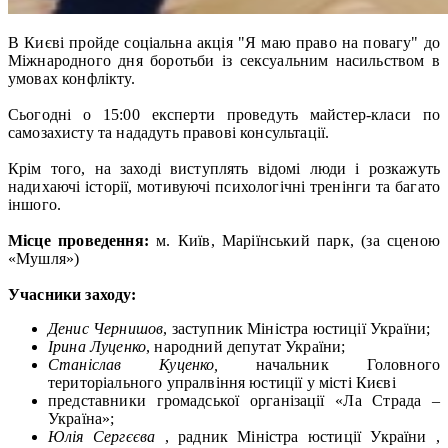
В Києві пройде соціальна акція "Я маю право на повагу" до
Міжнародного дня боротьби із сексуальним насильством в
умовах конфлікту.
Сьогодні о 15:00 експерти проведуть майстер-класи по
самозахисту та нададуть правові консультації.
Крім того, на заході виступлять відомі люди і розкажуть
надихаючі історії, мотивуючі психологічні тренінги та багато
іншого.
Місце проведення:
м. Київ, Маріїнський парк, (за сценою
«Мушля»)
Учасники заходу:
Денис Чернишов
, заступник Міністра юстиції України;
Ірина Луценко
, народний депутат України;
Станіслав Куценко,
начальник Головного
територіального упралвіння юстиції у місті Києві
представники громадської організації «Ла Страда –
Україна»;
Юлія Сергєєва
, радник Міністра юстиції України ,