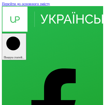
Перейти до основного змісту
Пошук статей...