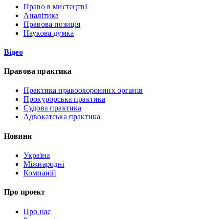
Право в мистецтві
Аналітика
Правова позиція
Наукова думка
Відео
Правова практика
Практика правоохоронних органів
Прокурорська практика
Судова практика
Адвокатська практика
Новини
Україна
Міжнародні
Компаній
Про проект
Про нас