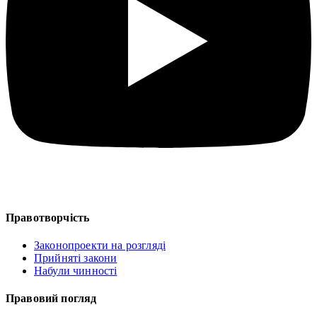
Правотворчість
Законопроекти на розгляді
Прийняті закони
Набули чинності
Правовий погляд