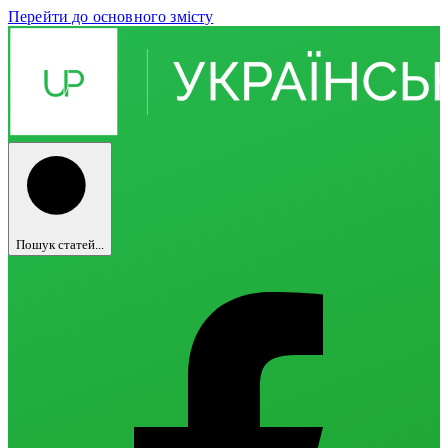
Перейти до основного змісту
Пошук статей...