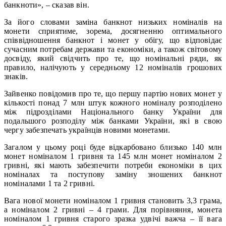
банкноти», – сказав він.
За його словами заміна банкнот низьких номіналів на
монети сприятиме, зорема, досягненню оптимального
співвідношення банкнот і монет у обігу, що відповідає
сучасним потребам держави та економіки, а також світовому
досвіду, який свідчить про те, що номінальні ряди, як
правило, налічують у середньому 12 номіналів грошових
знаків.
Зайвенко повідомив про те, що першу партію нових монет у
кількості понад 7 млн штук кожного номіналу розподілено
між підрозділами Національного банку України для
подальшого розподілу між банками України, які в свою
чергу забезпечать українців новими монетами.
Загалом у цьому році буде відкарбовано близько 140 млн
монет номіналом 1 гривня та 145 млн монет номіналом 2
гривні, які мають забезпечити потреби економіки в цих
номіналах та поступову заміну зношених банкнот
номіналами 1 та 2 гривні.
Вага нової монети номіналом 1 гривня становить 3,3 грама,
а номіналом 2 гривні – 4 грами. Для порівняння, монета
номіналом 1 гривня старого зразка удвічі важча – її вага