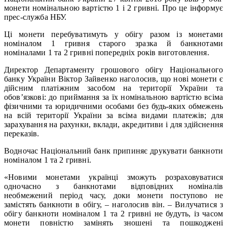
монети номінальною вартістю 1 і 2 гривні. Про це інформує
прес-служба НБУ.
Ці монети перебуватимуть у обігу разом із монетами
номіналом 1 гривня старого зразка й банкнотами
номіналами 1 та 2 гривні попередніх років виготовлення.
Директор Департаменту грошового обігу Національного
банку України Віктор Зайвенко наголосив, що нові монети є
дійсним платіжним засобом на території України та
обов’язкові: до приймання за їх номінальною вартістю всіма
фізичними та юридичними особами без будь-яких обмежень
на всій території України за всіма видами платежів; для
зарахування на рахунки, вклади, акредитиви і для здійснення
переказів.
Водночас Національний банк припиняє друкувати банкноти
номіналом 1 та 2 гривні.
«Новими монетами українці зможуть розраховуватися
одночасно з банкнотами відповідних номіналів
необмежений період часу, доки монети поступово не
замістять банкноти в обігу, – наголосив він. – Вилучатися з
обігу банкноти номіналом 1 та 2 гривні не будуть, із часом
монети повністю замінять зношені та пошкоджені