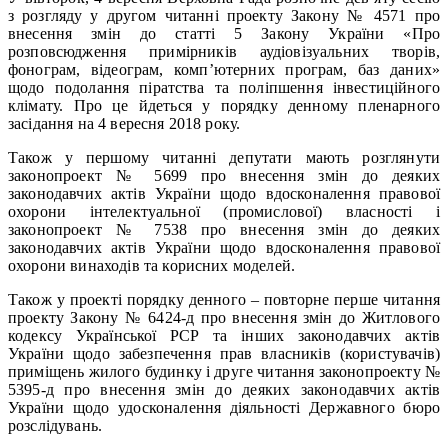
з розгляду у другом читанні проекту Закону № 4571 про
внесення змін до статті 5 Закону України «Про
розповсюдження примірників аудіовізуальних творів,
фонограм, відеограм, комп’ютерних програм, баз даних»
щодо подолання піратства та поліпшення інвестиційного
клімату. Про це йдеться у порядку денному пленарного
засідання на 4 вересня 2018 року.
Також у першому читанні депутати мають розглянути
законопроект № 5699 про внесення змін до деяких
законодавчих актів України щодо вдосконалення правової
охорони інтелектуальної (промислової) власності і
законопроект № 7538 про внесення змін до деяких
законодавчих актів України щодо вдосконалення правової
охорони винаходів та корисних моделей.
Також у проекті порядку денного – повторне перше читання
проекту Закону № 6424-д про внесення змін до Житлового
кодексу Української РСР та інших законодавчих актів
України щодо забезпечення прав власників (користувачів)
приміщень жилого будинку і друге читання законопроекту №
5395-д про внесення змін до деяких законодавчих актів
України щодо удосконалення діяльності Державного бюро
розслідувань.