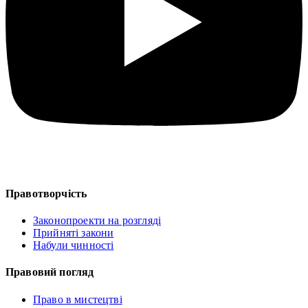
Правотворчість
Законопроекти на розгляді
Прийняті закони
Набули чинності
Правовий погляд
Право в мистецтві