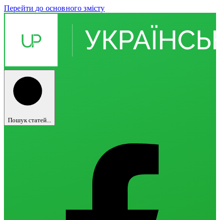
Перейти до основного змісту
Пошук статей...