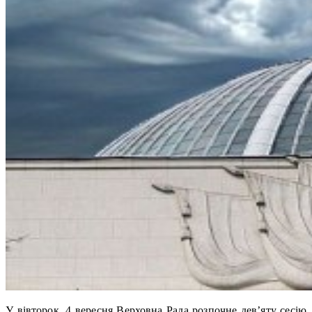
У вівторок, 4 вересня Верховна Рада розпочне дев’яту сесію