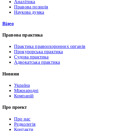
Аналітика
Правова позиція
Наукова думка
Відео
Правова практика
Практика правоохоронних органів
Прокурорська практика
Судова практика
Адвокатська практика
Новини
Україна
Міжнародні
Компаній
Про проект
Про нас
Редколегія
Контакти