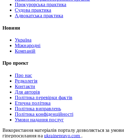
Прокурорська практика
Судова практика
Адвокатська практика
Новини
Україна
Міжнародні
Компаній
Про проект
Про нас
Редколегія
Контакти
Для авторів
Політика перевірки фактів
Етична політика
Політика виправлень
Політика конфіденційності
Умови надання послуг
Використання матеріалів порталу дозволяється за умови
гіперпосилання на
ukrainepravo.com
.