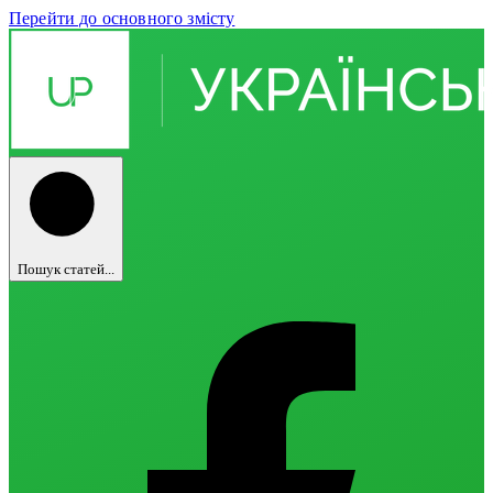
Перейти до основного змісту
Пошук статей...