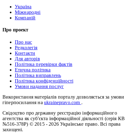
Україна
Міжнародні
Компаній
Про проект
Про нас
Редколегія
Контакти
Для авторів
Політика перевірки фактів
Етична політика
Політика виправлень
Політика конфіденційності
Умови надання послуг
Використання матеріалів порталу дозволяється за умови
гіперпосилання на
ukrainepravo.com
.
Свідоцтво про державну реєстрацію інформаційного
агентства як суб'єкта інформаційної діяльності (серія КВ
№516-378Р)
© 2015 - 2026 Українське право. Всі права
захищені.