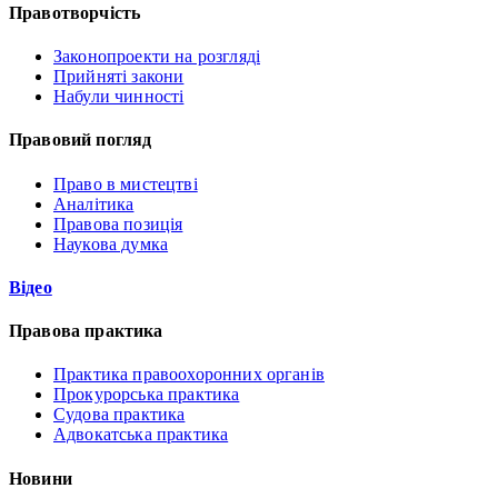
Правотворчість
Законопроекти на розгляді
Прийняті закони
Набули чинності
Правовий погляд
Право в мистецтві
Аналітика
Правова позиція
Наукова думка
Відео
Правова практика
Практика правоохоронних органів
Прокурорська практика
Судова практика
Адвокатська практика
Новини