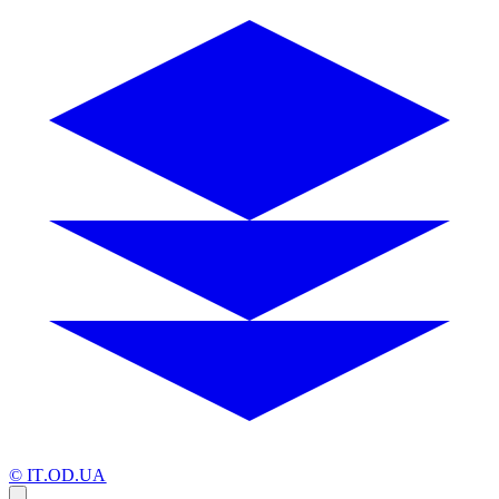
© IT.OD.UA