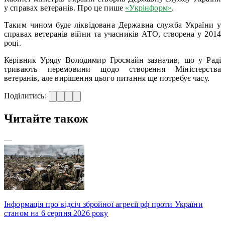
у справах ветеранів. Про це пише
«Укрінформ»
.
Таким чином буде ліквідована Державна служба України у
справах ветеранів війни та учасників АТО, створена у 2014
році.
Керівник Уряду Володимир Гросмайн зазначив, що у Раді
тривають перемовини щодо створення Міністерства
ветеранів, але вирішення цього питання ще потребує часу.
Поділитись:
Читайте також
—
Інформація про відсіч збройної агресії рф проти України
станом на 6 серпня 2026 року