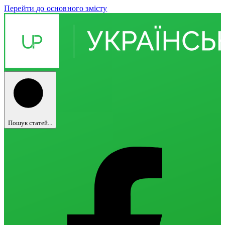
Перейти до основного змісту
Пошук статей...