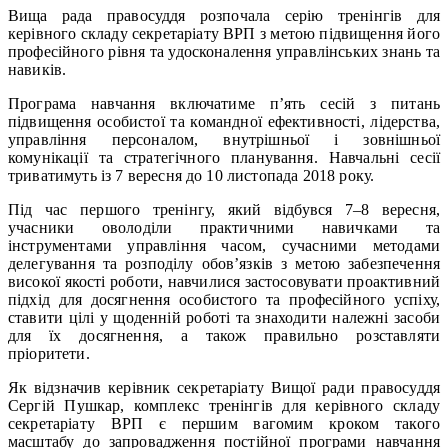
Вища рада правосуддя розпочала серію тренінгів для
керівного складу секретаріату ВРП з метою підвищення його
професійного рівня та удосконалення управлінських знань та
навиків.
Програма навчання включатиме п’ять сесій з питань
підвищення особистої та командної ефективності, лідерства,
управління персоналом, внутрішньої і зовнішньої
комунікації та стратегічного планування. Навчальні сесії
триватимуть із 7 вересня до 10 листопада 2018 року.
Під час першого тренінгу, який відбувся 7–8 вересня,
учасники оволоділи практичними навичками та
інструментами управління часом, сучасними методами
делегування та розподілу обов’язків з метою забезпечення
високої якості роботи, навчилися застосовувати проактивний
підхід для досягнення особистого та професійного успіху,
ставити цілі у щоденній роботі та знаходити належні засоби
для їх досягнення, а також правильно розставляти
пріоритети.
Як відзначив керівник секретаріату Вищої ради правосуддя
Сергій Пушкар, комплекс тренінгів для керівного складу
секретаріату ВРП є першим вагомим кроком такого
масштабу до запровадження постійної програми навчання