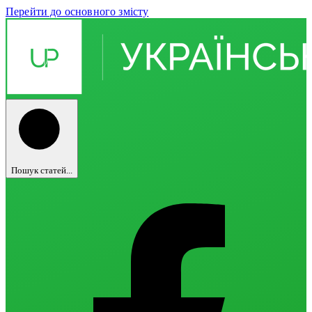
Перейти до основного змісту
Пошук статей...