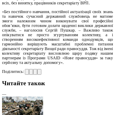
всіх, без винятку, працівників секретаріату ВРП.
«Без постійного навчання, постійної актуалізації своїх знань
та навичок сучасний державний службовець не матиме
змоги належним чином виконувати свої професійні
обов’язки, бути готовим долати щоденні виклики державної
служби, – наголосив Сергій Пушкар. – Важливо також
опікуватися не просто згуртуванням колективу, а і
створенням високоефективної команди однодумців, що
гармонійно вирішують масштабні проблемні питання
діяльності секретаріату Вищої ради правосуддя. Тож від імені
колективу секретаріату висловлюю щиру подяку нашим
партнерам із Програми USAID «Нове правосуддя» за таку
серйозну та актуальну допомогу».
Поділитись:
Читайте також
—