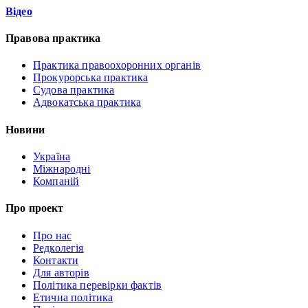
Відео
Правова практика
Практика правоохоронних органів
Прокурорська практика
Судова практика
Адвокатська практика
Новини
Україна
Міжнародні
Компаній
Про проект
Про нас
Редколегія
Контакти
Для авторів
Політика перевірки фактів
Етична політика