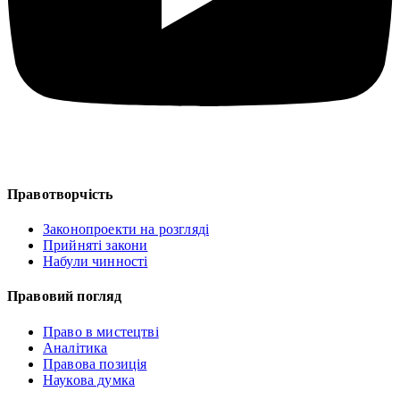
Правотворчість
Законопроекти на розгляді
Прийняті закони
Набули чинності
Правовий погляд
Право в мистецтві
Аналітика
Правова позиція
Наукова думка