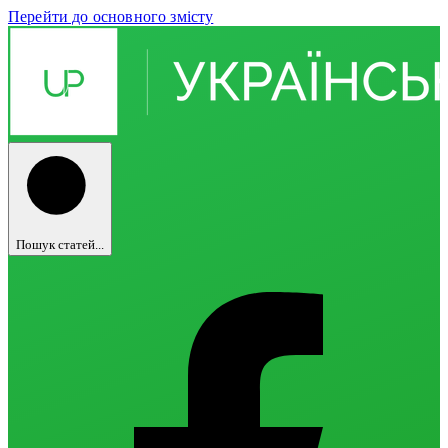
Перейти до основного змісту
Пошук статей...