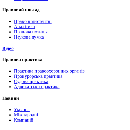
Правовий погляд
Право в мистецтві
Аналітика
Правова позиція
Наукова думка
Відео
Правова практика
Практика правоохоронних органів
Прокурорська практика
Судова практика
Адвокатська практика
Новини
Україна
Міжнародні
Компаній