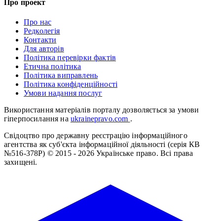
Про проект
Про нас
Редколегія
Контакти
Для авторів
Політика перевірки фактів
Етична політика
Політика виправлень
Політика конфіденційності
Умови надання послуг
Використання матеріалів порталу дозволяється за умови
гіперпосилання на
ukrainepravo.com
.
Свідоцтво про державну реєстрацію інформаційного
агентства як суб'єкта інформаційної діяльності (серія КВ
№516-378Р)
© 2015 - 2026 Українське право. Всі права
захищені.