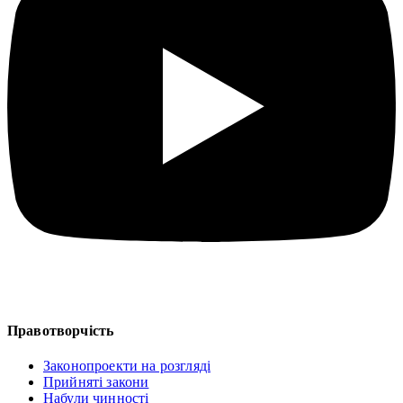
Правотворчість
Законопроекти на розгляді
Прийняті закони
Набули чинності