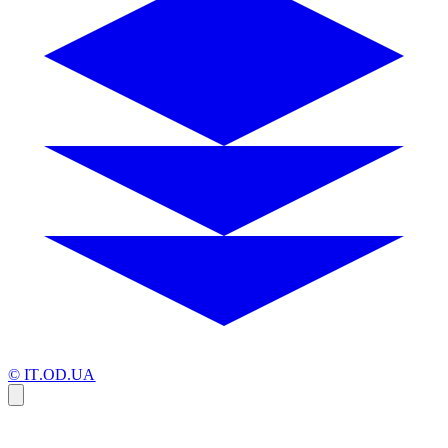
© IT.OD.UA