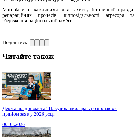
Матеріали є важливими для захисту історичної правди,
репараційних процесів, відповідальності агресора та
збереження національної пам’яті.
Поділитись:
Читайте також
—
Державна допомога “Пакунок школяра”: розпочаввся
прийом заяв у 2026 році
06.08.2026