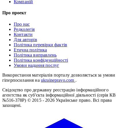
Компаній
Про проект
Про нас
Редколегія
Контакти
Для авторів
Політика перевірки фактів
Етична політика
Політика виправлень
Політика конфіденційності
Умови надання послуг
Використання матеріалів порталу дозволяється за умови
гіперпосилання на
ukrainepravo.com
.
Свідоцтво про державну реєстрацію інформаційного
агентства як суб'єкта інформаційної діяльності (серія КВ
№516-378Р)
© 2015 - 2026 Українське право. Всі права
захищені.