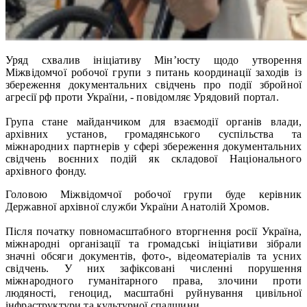
Уряд схвалив ініціативу Мін’юсту щодо утворення
Міжвідомчої робочої групи з питань координації заходів із
збереження документальних свідчень про події збройної
агресії рф проти України, - повідомляє Урядовий портал.
Група стане майданчиком для взаємодії органів влади,
архівних установ, громадянського суспільства та
міжнародних партнерів у сфері збереження документальних
свідчень воєнних подій як складової Національного
архівного фонду.
Головою Міжвідомчої робочої групи буде керівник
Державної архівної служби України Анатолій Хромов.
Після початку повномасштабного вторгнення росії Україна,
міжнародні організації та громадські ініціативи зібрали
значні обсяги документів, фото-, відеоматеріалів та усних
свідчень. У них зафіксовані численні порушення
міжнародного гуманітарного права, злочини проти
людяності, геноцид, масштабні руйнування цивільної
інфраструктури та культурної спадщини.