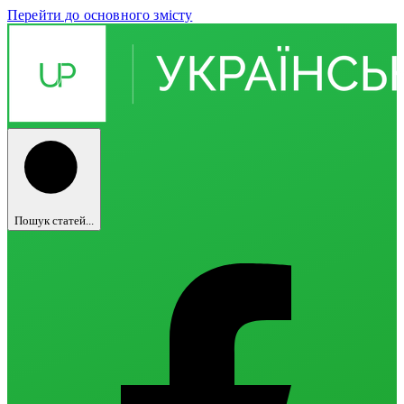
Перейти до основного змісту
Пошук статей...