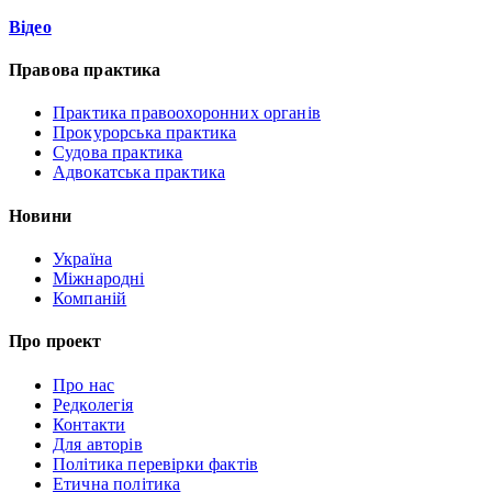
Відео
Правова практика
Практика правоохоронних органів
Прокурорська практика
Судова практика
Адвокатська практика
Новини
Україна
Міжнародні
Компаній
Про проект
Про нас
Редколегія
Контакти
Для авторів
Політика перевірки фактів
Етична політика