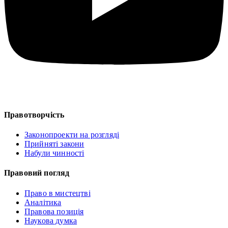
Правотворчість
Законопроекти на розгляді
Прийняті закони
Набули чинності
Правовий погляд
Право в мистецтві
Аналітика
Правова позиція
Наукова думка