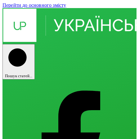
Перейти до основного змісту
Пошук статей...