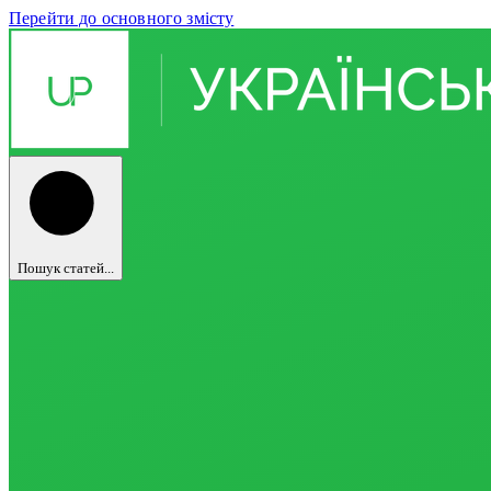
Перейти до основного змісту
Пошук статей...