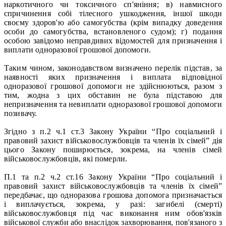
наркотичного чи токсичного сп'яніння; в) навмисного
спричинення собі тілесного ушкодження, іншої шкоди
своєму здоров'ю або самогубства (крім випадку доведення
особи до самогубства, встановленого судом); г) подання
особою завідомо неправдивих відомостей для призначення і
виплати одноразової грошової допомоги.
Таким чином, законодавством визначено перелік підстав, за
наявності яких призначення і виплата відповідної
одноразової грошової допомоги не здійснюються, разом з
тим, жодна з цих обставин не була підставою для
непризначення та невиплати одноразової грошової допомоги
позивачу.
Згідно з п.2 ч.1 ст.3 Закону України “Про соціальний і
правовий захист військовослужбовців та членів їх сімей” дія
цього Закону поширюється, зокрема, на членів сімей
військовослужбовців, які померли.
П.1 та п.2 ч.2 ст.16 Закону України “Про соціальний і
правовий захист військовослужбовців та членів їх сімей”
передбачає, що одноразова грошова допомога призначається
і виплачується, зокрема, у разі: загибелі (смерті)
військовослужбовця під час виконання ним обов'язків
військової служби або внаслідок захворювання, пов'язаного з