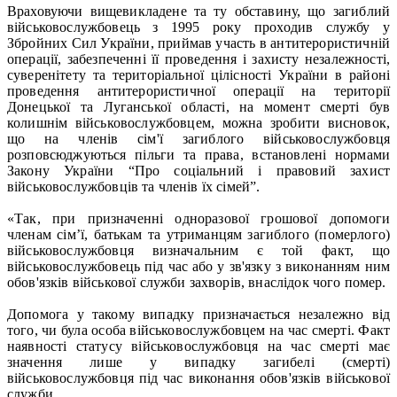
Враховуючи вищевикладене та ту обставину, що загиблий
військовослужбовець з 1995 року проходив службу у
Збройних Сил України, приймав участь в антитерористичній
операції, забезпеченні її проведення і захисту незалежності,
суверенітету та територіальної цілісності України в районі
проведення антитерористичної операції на території
Донецької та Луганської області, на момент смерті був
колишнім військовослужбовцем, можна зробити висновок,
що на членів сім'ї загиблого військовослужбовця
розповсюджуються пільги та права, встановлені нормами
Закону України “Про соціальний і правовий захист
військовослужбовців та членів їх сімей”.
«Так, при призначенні одноразової грошової допомоги
членам сім’ї, батькам та утриманцям загиблого (померлого)
військовослужбовця визначальним є той факт, що
військовослужбовець під час або у зв'язку з виконанням ним
обов'язків військової служби захворів, внаслідок чого помер.
Допомога у такому випадку призначається незалежно від
того, чи була особа військовослужбовцем на час смерті. Факт
наявності статусу військовослужбовця на час смерті має
значення лише у випадку загибелі (смерті)
військовослужбовця під час виконання обов'язків військової
служби