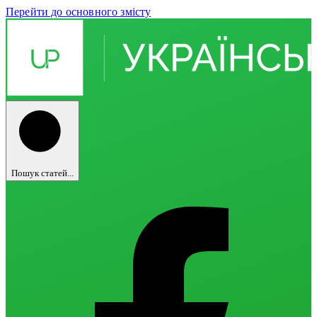
Перейти до основного змісту
Пошук статей...