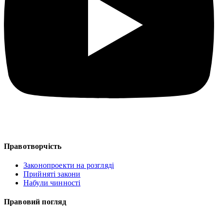
Правотворчість
Законопроекти на розгляді
Прийняті закони
Набули чинності
Правовий погляд