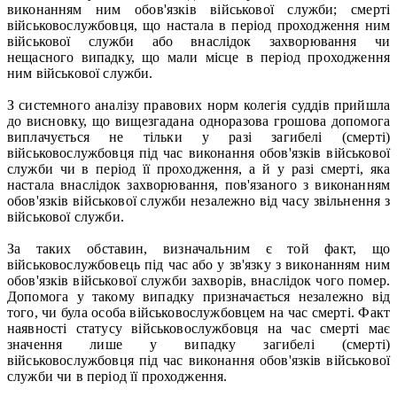
виконанням ним обов'язків військової служби; смерті
військовослужбовця, що настала в період проходження ним
військової служби або внаслідок захворювання чи
нещасного випадку, що мали місце в період проходження
ним військової служби.
З системного аналізу правових норм колегія суддів прийшла
до висновку, що вищезгадана одноразова грошова допомога
виплачується не тільки у разі загибелі (смерті)
військовослужбовця під час виконання обов'язків військової
служби чи в період її проходження, а й у разі смерті, яка
настала внаслідок захворювання, пов'язаного з виконанням
обов'язків військової служби незалежно від часу звільнення з
військової служби.
За таких обставин, визначальним є той факт, що
військовослужбовець під час або у зв'язку з виконанням ним
обов'язків військової служби захворів, внаслідок чого помер.
Допомога у такому випадку призначається незалежно від
того, чи була особа військовослужбовцем на час смерті. Факт
наявності статусу військовослужбовця на час смерті має
значення лише у випадку загибелі (смерті)
військовослужбовця під час виконання обов'язків військової
служби чи в період її проходження.