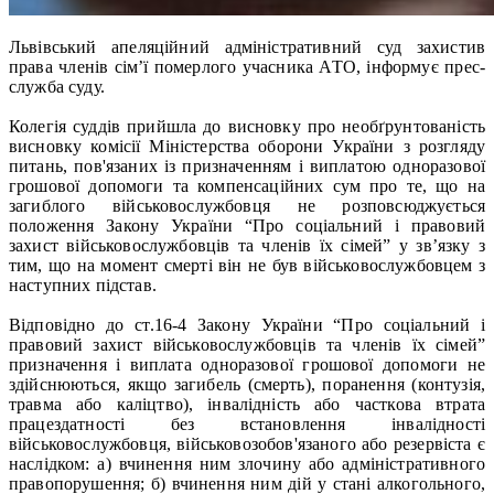
Львівський апеляційний адміністративний суд захистив
права членів сім’ї померлого учасника АТО, інформує прес-
служба суду.
Колегія суддів прийшла до висновку про необґрунтованість
висновку комісії Міністерства оборони України з розгляду
питань, пов'язаних із призначенням і виплатою одноразової
грошової допомоги та компенсаційних сум про те, що на
загиблого військовослужбовця не розповсюджується
положення Закону України “Про соціальний і правовий
захист військовослужбовців та членів їх сімей” у зв’язку з
тим, що на момент смерті він не був військовослужбовцем з
наступних підстав.
Відповідно до ст.16-4 Закону України “Про соціальний і
правовий захист військовослужбовців та членів їх сімей”
призначення і виплата одноразової грошової допомоги не
здійснюються, якщо загибель (смерть), поранення (контузія,
травма або каліцтво), інвалідність або часткова втрата
працездатності без встановлення інвалідності
військовослужбовця, військовозобов'язаного або резервіста є
наслідком: а) вчинення ним злочину або адміністративного
правопорушення; б) вчинення ним дій у стані алкогольного,