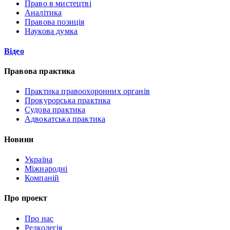
Право в мистецтві
Аналітика
Правова позиція
Наукова думка
Відео
Правова практика
Практика правоохоронних органів
Прокурорська практика
Судова практика
Адвокатська практика
Новини
Україна
Міжнародні
Компаній
Про проект
Про нас
Редколегія