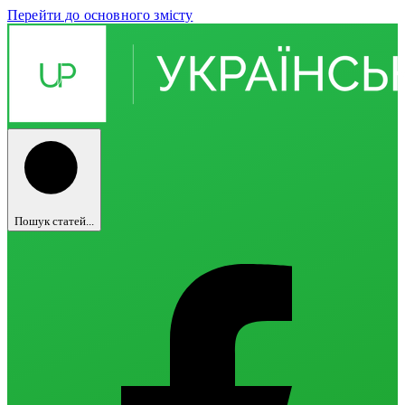
Перейти до основного змісту
Пошук статей...