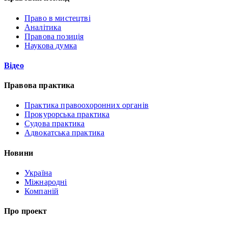
Право в мистецтві
Аналітика
Правова позиція
Наукова думка
Відео
Правова практика
Практика правоохоронних органів
Прокурорська практика
Судова практика
Адвокатська практика
Новини
Україна
Міжнародні
Компаній
Про проект