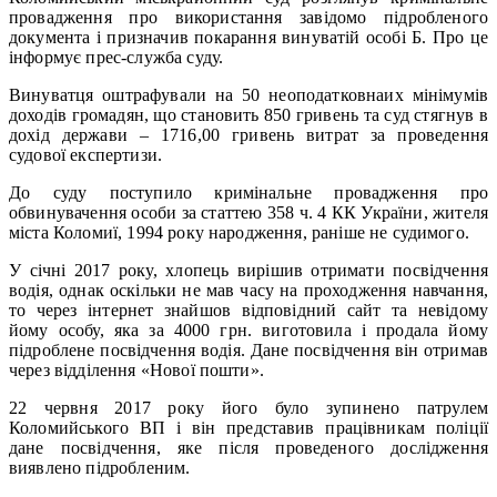
провадження про використання завідомо підробленого
документа і призначив покарання винуватій особі Б. Про це
інформує прес-служба суду.
Винуватця оштрафували на 50 неоподатковнаих мінімумів
доходів громадян, що становить 850 гривень та суд стягнув в
дохід держави – 1716,00 гривень витрат за проведення
судової експертизи.
До суду поступило кримінальне провадження про
обвинувачення особи за статтею 358 ч. 4 КК України, жителя
міста Коломиї, 1994 року народження, раніше не судимого.
У січні 2017 року, хлопець вирішив отримати посвідчення
водія, однак оскільки не мав часу на проходження навчання,
то через інтернет знайшов відповідний сайт та невідому
йому особу, яка за 4000 грн. виготовила і продала йому
підроблене посвідчення водія. Дане посвідчення він отримав
через відділення «Нової пошти».
22 червня 2017 року його було зупинено патрулем
Коломийського ВП і він представив працівникам поліції
дане посвідчення, яке після проведеного дослідження
виявлено підробленим.