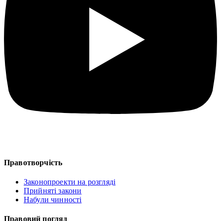
Правотворчість
Законопроекти на розгляді
Прийняті закони
Набули чинності
Правовий погляд