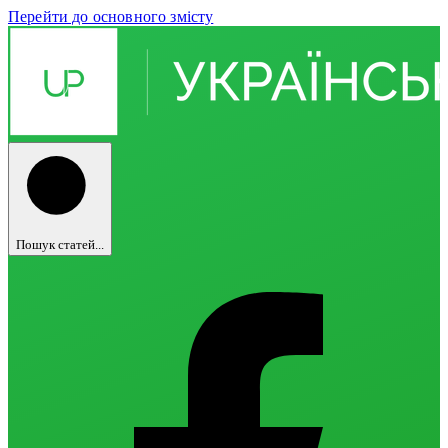
Перейти до основного змісту
Пошук статей...