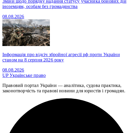
Зміни щодо порядку надання статусу учасника бойових дій
іноземцям, особам без громадянства
08.08.2026
Інформація про відсіч збройної агресії рф проти України
станом на 8 серпня 2026 року
08.08.2026
UP
Українське право
Правовий портал України — аналітика, судова практика,
законотворчість та правові новини для юристів і громадян.