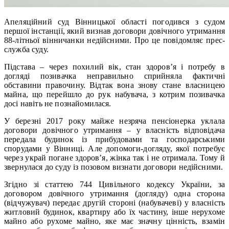
Апеляційний суд Вінницької області погодився з судом
першої інстанції, який визнав договори довічного утримання
88-літньої вінничанки недійсними. Про це повідомляє прес-
служба суду.
Підстава – через похилий вік, стан здоров’я і потребу в
догляді позивачка неправильно сприйняла фактичні
обставини правочину. Відтак вона знову стане власницею
майна, що перейшло до рук набувача, з котрим позивачка
досі навіть не познайомилася.
У березні 2017 року майже незряча пенсіонерка уклала
договори довічного утримання – у власність відповідача
передала будинок із прибудовами та господарськими
спорудами у Вінниці. Але допомоги-догляду, якої потребує
через украй погане здоров’я, жінка так і не отримала. Тому й
звернулася до суду із позовом визнати договори недійсними.
Згідно зі статтею 744 Цивільного кодексу України, за
договором довічного утримання (догляду) одна сторона
(відчужувач) передає другій стороні (набувачеві) у власність
житловий будинок, квартиру або їх частину, інше нерухоме
майно або рухоме майно, яке має значну цінність, взамін