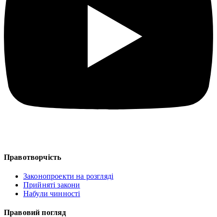
Правотворчість
Законопроекти на розгляді
Прийняті закони
Набули чинності
Правовий погляд