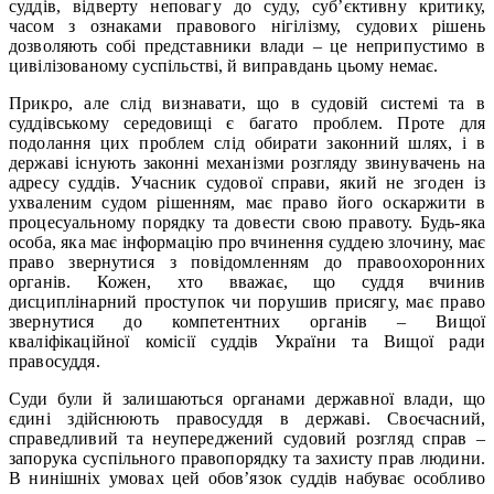
суддів, відверту неповагу до суду, суб’єктивну критику,
часом з ознаками правового нігілізму, судових рішень
дозволяють собі представники влади – це неприпустимо в
цивілізованому суспільстві, й виправдань цьому немає.
Прикро, але слід визнавати, що в судовій системі та в
суддівському середовищі є багато проблем. Проте для
подолання цих проблем слід обирати законний шлях, і в
державі існують законні механізми розгляду звинувачень на
адресу суддів. Учасник судової справи, який не згоден із
ухваленим судом рішенням, має право його оскаржити в
процесуальному порядку та довести свою правоту. Будь-яка
особа, яка має інформацію про вчинення суддею злочину, має
право звернутися з повідомленням до правоохоронних
органів. Кожен, хто вважає, що суддя вчинив
дисциплінарний проступок чи порушив присягу, має право
звернутися до компетентних органів – Вищої
кваліфікаційної комісії суддів України та Вищої ради
правосуддя.
Суди були й залишаються органами державної влади, що
єдині здійснюють правосуддя в державі. Своєчасний,
справедливий та неупереджений судовий розгляд справ –
запорука суспільного правопорядку та захисту прав людини.
В нинішніх умовах цей обов’язок суддів набуває особливо