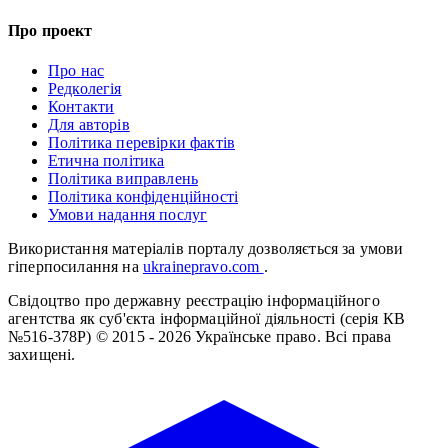
Про проект
Про нас
Редколегія
Контакти
Для авторів
Політика перевірки фактів
Етична політика
Політика виправлень
Політика конфіденційності
Умови надання послуг
Використання матеріалів порталу дозволяється за умови
гіперпосилання на
ukrainepravo.com
.
Свідоцтво про державну реєстрацію інформаційного
агентства як суб'єкта інформаційної діяльності (серія КВ
№516-378Р)
© 2015 - 2026 Українське право. Всі права
захищені.