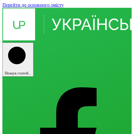
Перейти до основного змісту
Пошук статей...