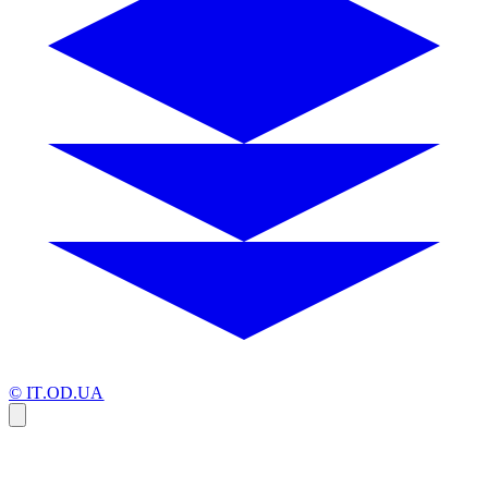
© IT.OD.UA