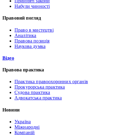
Прийняті закони
Набули чинності
Правовий погляд
Право в мистецтві
Аналітика
Правова позиція
Наукова думка
Відео
Правова практика
Практика правоохоронних органів
Прокурорська практика
Судова практика
Адвокатська практика
Новини
Україна
Міжнародні
Компаній