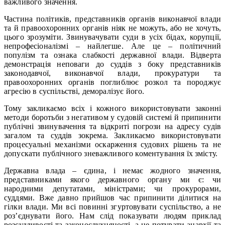
важливого значення.
Частина політиків, представників органів виконавчої влади
та й правоохоронних органів ніяк не можуть, або не хочуть,
цього зрозуміти. Звинувачувати суди в усіх бідах, корупції,
непрофесіоналізмі – найлегше. Але це – політичний
популізм та ознака слабкості державної влади. Відверта
демонстрація неповаги до суддів з боку представників
законодавчої, виконавчої влади, прокуратури та
правоохоронних органів поглиблює розкол та породжує
агресію в суспільстві, деморалізує його.
Тому закликаємо всіх і кожного використовувати законні
методи боротьби з негативом у судовій системі й припинити
публічні звинувачення та відкриті погрози на адресу судів
загалом та суддів зокрема. Закликаємо використовувати
процесуальні механізми оскарження судових рішень та не
допускати публічного зневажливого коментування їх змісту.
Державна влада – єдина, і немає жодного значення,
представниками якого державного органу ми є: чи
народними депутатами, міністрами; чи прокурорами,
суддями. Вже давно прийшов час припинити ділитися на
гілки влади. Ми всі повинні згуртовувати суспільство, а не
роз’єднувати його. Нам слід показувати людям приклад
розсудливості та законослухняності, а не потурати анархії та