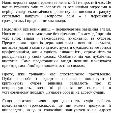
Наша держава зараз переживає нелегкий і непростий час. Це
час внутрішніх змін та боротьби із зовнішніми загрозами в
період спаду економічного розвитку та високого градусу
суспільної напруги. Непросто всім – і пересічним
громадянам, і представникам влади.
Подолання кризових явищ – першочергове завдання влади.
Його виконання неможливе без ефективної взаємодії органів
усіх гілок влади – законодавчої, виконавчої та судової.
Представники органів державної влади повинні розуміти,
що зараз украй важливо демонструвати суспільству не тільки
професіоналізм, але й єдність, виваженість, стриманість та
розсудливість у своїх словах. Особливо під час публічних
виступів. Саме представники влади повинні показувати
приклад емоційної врівноваженості та спокою.
Проте, вже тривалий час спостерігаємо протилежне.
Публічні особи з відвертою неповагою коментують і
критикують судові рішення, заявляють про їх
неправосудність, хоча ці рішення не скасовані в
установленому порядку. Лунають образи на адресу суддів.
Якщо негативні заяви про діяльність судів роблять
представники громадськості, це ще можна зрозуміти й
виправдати, якщо ж голослівні звинувачення на адресу