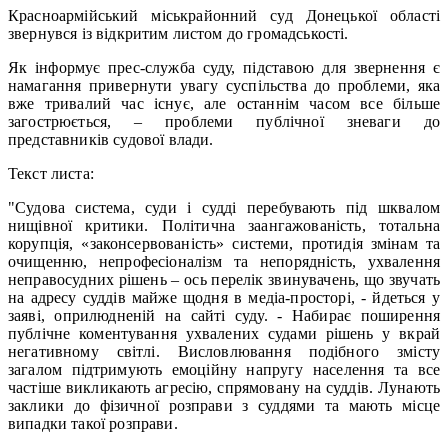
Красноармійський міськрайонний суд Донецької області
звернувся із відкритим листом до громадськості.
Як інформує прес-служба суду, підставою для звернення є
намагання привернути увагу суспільства до проблеми, яка
вже тривалий час існує, але останнім часом все більше
загострюється, – проблеми публічної зневаги до
представників судової влади.
Текст листа:
"Судова система, суди і судді перебувають під шквалом
нищівної критики. Політична заангажованість, тотальна
корупція, «законсервованість» системи, протидія змінам та
очищенню, непрофесіоналізм та непорядність, ухвалення
неправосудних рішень – ось перелік звинувачень, що звучать
на адресу суддів майже щодня в медіа-просторі, - йдеться у
заяві, оприлюдненій на сайті суду. - Набирає поширення
публічне коментування ухвалених судами рішень у вкрай
негативному світлі. Висловлювання подібного змісту
загалом підтримують емоційну напругу населення та все
частіше викликають агресію, спрямовану на суддів. Лунають
заклики до фізичної розправи з суддями та мають місце
випадки такої розправи.