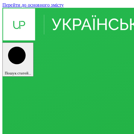
Перейти до основного змісту
Пошук статей...