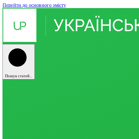
Перейти до основного змісту
Пошук статей...