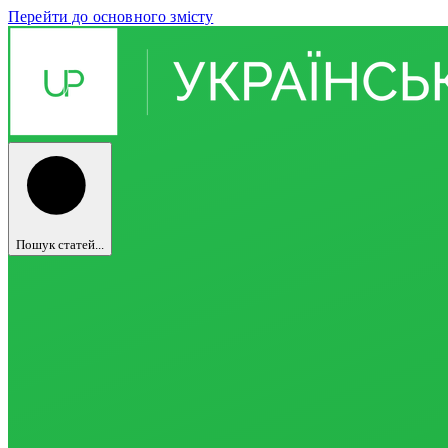
Перейти до основного змісту
Пошук статей...