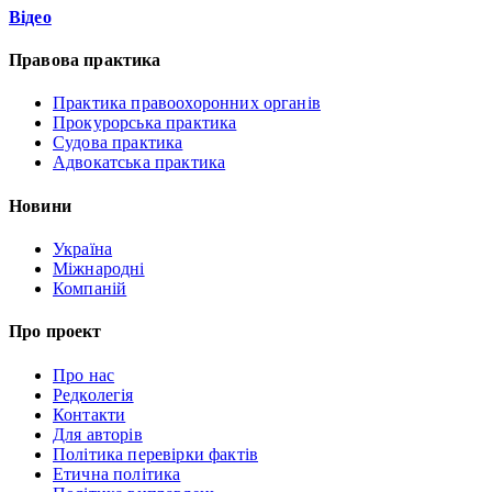
Відео
Правова практика
Практика правоохоронних органів
Прокурорська практика
Судова практика
Адвокатська практика
Новини
Україна
Міжнародні
Компаній
Про проект
Про нас
Редколегія
Контакти
Для авторів
Політика перевірки фактів
Етична політика