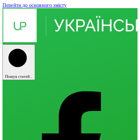
Перейти до основного змісту
Пошук статей...