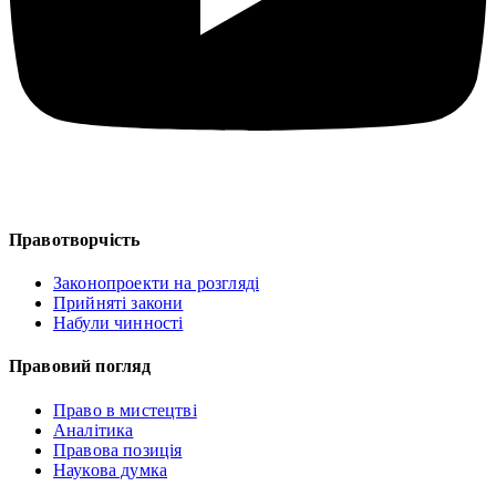
Правотворчість
Законопроекти на розгляді
Прийняті закони
Набули чинності
Правовий погляд
Право в мистецтві
Аналітика
Правова позиція
Наукова думка