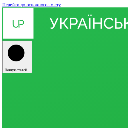
Перейти до основного змісту
Пошук статей...