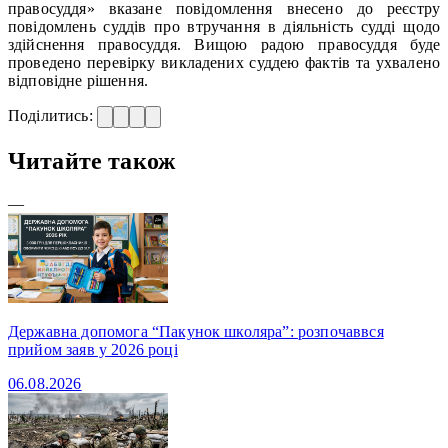
правосуддя» вказане повідомлення внесено до реєстру
повідомлень суддів про втручання в діяльність судді щодо
здійснення правосуддя. Вищою радою правосуддя буде
проведено перевірку викладених суддею фактів та ухвалено
відповідне рішення.
Поділитись:
Читайте також
—
Державна допомога “Пакунок школяра”: розпочаввся
прийом заяв у 2026 році
06.08.2026