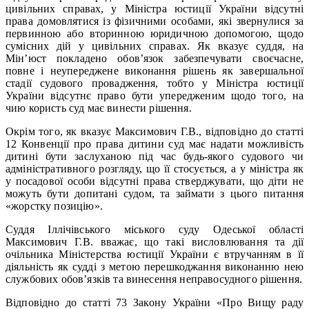
цивільних справах, у Міністра юстиції України відсутні
права домовлятися із фізичними особами, які звернулися за
первинною або вторинною юридичною допомогою, щодо
сумісних дій у цивільних справах. Як вказує суддя, на
Мін’юст покладено обов’язок забезпечувати своєчасне,
повне і неупереджене виконання рішень як завершальної
стадії судового провадження, тобто у Міністра юстиції
України відсутнє право бути упередженим щодо того, на
чию користь суд має винести рішення.
Окрім того, як вказує Максимович Г.В., відповідно до статті
12 Конвенції про права дитини суд має надати можливість
дитині бути заслуханою під час будь-якого судового чи
адміністративного розгляду, що її стосується, а у міністра як
у посадової особи відсутні права стверджувати, що діти не
можуть бути допитані судом, та займати з цього питання
«жорстку позицію».
Суддя Іллічівського міського суду Одеської області
Максимович Г.В. вважає, що такі висловлювання та дії
очільника Міністерства юстиції України є втручанням в її
діяльність як судді з метою перешкоджання виконанню нею
службових обов’язків та винесення неправосудного рішення.
Відповідно до статті 73 Закону України «Про Вищу раду