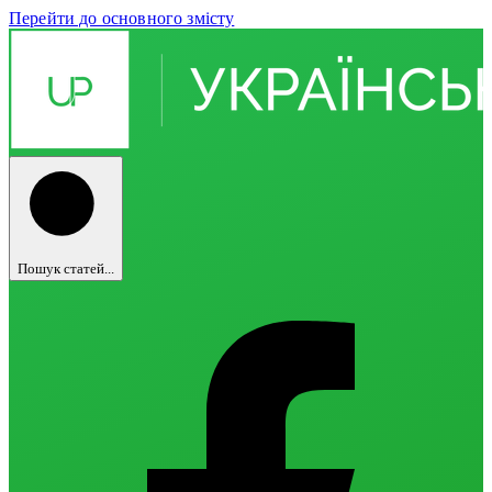
Перейти до основного змісту
Пошук статей...