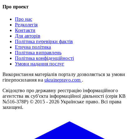
Про проект
Про нас
Редколегія
Контакти
Для авторів
Політика перевірки фактів
Етична політика
Політика виправлень
Політика конфіденційності
Умови надання послуг
Використання матеріалів порталу дозволяється за умови
гіперпосилання на
ukrainepravo.com
.
Свідоцтво про державну реєстрацію інформаційного
агентства як суб'єкта інформаційної діяльності (серія КВ
№516-378Р)
© 2015 - 2026 Українське право. Всі права
захищені.