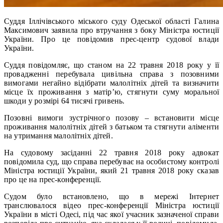
Суддя Іллічівського міського суду Одеської області Галина
Максимович заявила про втручання з боку Міністра юстиції
України. Про це повідомив прес-центр судової влади
України.
Суддя повідомляє, що станом на 22 травня 2018 року у її
провадженні перебувала цивільна справа з позовними
вимогами негайно відібрати малолітніх дітей та визначити
місце їх проживання з матір’ю, стягнути суму моральної
шкоди у розмірі 64 тисячі гривень.
Позовні вимоги зустрічного позову – встановити місце
проживання малолітніх дітей з батьком та стягнути аліменти
на утримання малолітніх дітей.
На судовому засіданні 22 травня 2018 року адвокат
повідомила суд, що справа перебуває на особистому контролі
Міністра юстиції України, який 21 травня 2018 року сказав
про це на прес-конференції.
Судом було встановлено, що в мережі Інтернет
транслювалося відео прес-конференції Міністра юстиції
України в місті Одесі, під час якої учасник зазначеної справи