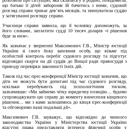
розповіла про ситуацію, яка склалася у її родині, повідомила,
що батько її дітей забороняє їй бачитись з ними, судовий
розгляд справи триває дев’ять місяців, та звинуватила суддю
у затягуванні розгляду справи.
Учасниця справи заявила, що її чоловіку допоможуть, за
його словами, заплатити судді 10 тисяч доларів «і рішення
буде за ним».
Як зазначає у зверненні Максимович Г.В., Міністр юстиції
України зі свого боку запевнив особу, що візьме під
особистий контроль перебіг судового розгляду та підготує
відповідні скарги на дії суддів до Вищої ради правосуддя з
приводу перевірки законності їхніх дій.
Також під час прес-конференції Міністр юстиції зазначив, що
діти не можуть бути допитані під час судового розгляду,
оскільки перебувають під психологічним тиском,
зазначивши: «Ми займемо чітку юридичну позицію… будемо
супроводжувати цю справу до моменту винесення кінцевого
рішення… ми з вами залишимось до кінця прес-конференції
та обговоримо наші подальші дії».
Максимович Г.В. зауважує, що відповідно до чинного
законодавства України у Міністерства юстиції України
відсутні права представляти інтереси фізичної особи у