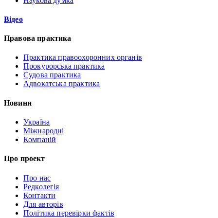
Наукова думка
Відео
Правова практика
Практика правоохоронних органів
Прокурорська практика
Судова практика
Адвокатська практика
Новини
Україна
Міжнародні
Компаній
Про проект
Про нас
Редколегія
Контакти
Для авторів
Політика перевірки фактів