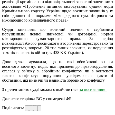
реалізації кримінальної відповідальності за воєнні злочини» з
доповіддю «Проблемні питання застосування судами норм
Кримінального кодексу України щодо воєнних злочинів у їх
співвідношенні з нормами міжнародного гуманітарного та
міжнародного кримінального права».
Суддя зазначила, що воєнний злочин є серйозним
порушенням певної звичаєвої чи договірної норми
міжнародного гуманітарного права. За період
повномасштабного російського вторгнення зареєстровано та
розслідується, зокрема, 20 тис. таких злочинів, як порушення
законів та звичаїв війни (ст. 438 КК України).
Доповідачка зауважила, що на такі обов’язкові ознаки
воєнного злочину: подія, яка призвела до правопорушення,
сталася у зв’язку зі збройним конфліктом чи в контексті
такого конфлікту; порушник усвідомлював фактичні
обставини, які визначили наявність збройного конфлікту.
З презентацією судді можна ознайомитись
за посиланням.
Джерело: сторінка ВС у соцмережі ФБ.
Поділитись: