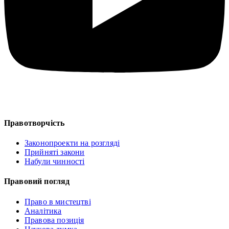
Правотворчість
Законопроекти на розгляді
Прийняті закони
Набули чинності
Правовий погляд
Право в мистецтві
Аналітика
Правова позиція