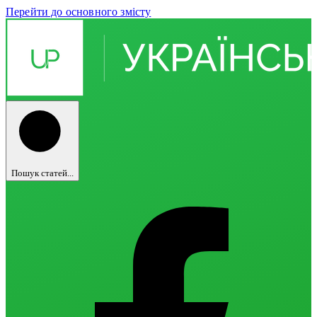
Перейти до основного змісту
Пошук статей...