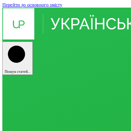
Перейти до основного змісту
Пошук статей...