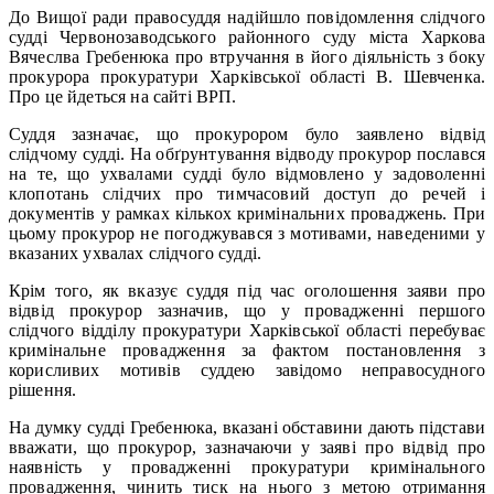
До Вищої ради правосуддя надійшло повідомлення слідчого
судді Червонозаводського районного суду міста Харкова
Вячеслва Гребенюка про втручання в його діяльність з боку
прокурора прокуратури Харківської області В. Шевченка.
Про це йдеться на сайті ВРП.
Суддя зазначає, що прокурором було заявлено відвід
слідчому судді. На обґрунтування відводу прокурор послався
на те, що ухвалами судді було відмовлено у задоволенні
клопотань слідчих про тимчасовий доступ до речей і
документів у рамках кількох кримінальних проваджень. При
цьому прокурор не погоджувався з мотивами, наведеними у
вказаних ухвалах слідчого судді.
Крім того, як вказує суддя під час оголошення заяви про
відвід прокурор зазначив, що у провадженні першого
слідчого відділу прокуратури Харківської області перебуває
кримінальне провадження за фактом постановлення з
корисливих мотивів суддею завідомо неправосудного
рішення.
На думку судді Гребенюка, вказані обставини дають підстави
вважати, що прокурор, зазначаючи у заяві про відвід про
наявність у провадженні прокуратури кримінального
провадження, чинить тиск на нього з метою отримання