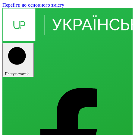
Перейти до основного змісту
Пошук статей...