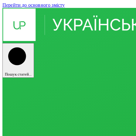
Перейти до основного змісту
Пошук статей...