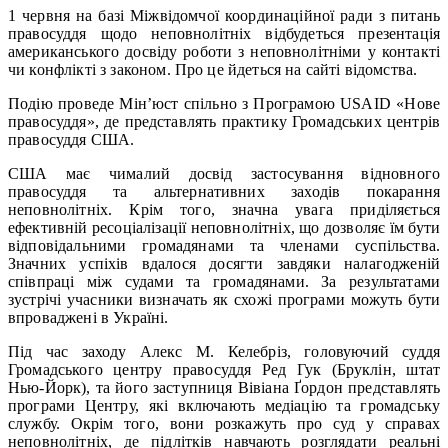
1 червня на базі Міжвідомчої координаційної ради з питань
правосуддя щодо неповнолітніх відбудеться презентація
американського досвіду роботи з неповнолітніми у контакті
чи конфлікті з законом. Про це йдеться на сайті відомства.
Подію проведе Мін’юст спільно з Програмою USAID «Нове
правосуддя», де представлять практику Громадських центрів
правосуддя США.
США має чималий досвід застосування відновного
правосуддя та альтернативних заходів покарання
неповнолітніх. Крім того, значна увага приділяється
ефективній ресоціалізації неповнолітніх, що дозволяє їм бути
відповідальними громадянами та членами суспільства.
Значних успіхів вдалося досягти завдяки налагодженій
співпраці між судами та громадянами. За результатами
зустрічі учасники визначать як схожі програми можуть бути
впроваджені в Україні.
Під час заходу Алекс М. Келебріз, головуючий суддя
Громадського центру правосуддя Ред Гук (Бруклін, штат
Нью-Йорк), та його заступниця Вівіана Ґордон представлять
програми Центру, які включають медіацію та громадську
службу. Окрім того, вони розкажуть про суд у справах
неповнолітніх, де підлітків навчають розглядати реальні