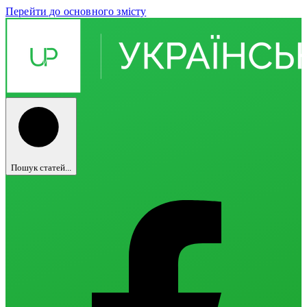
Перейти до основного змісту
Пошук статей...