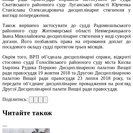
Сватівського районного суду Луганської області Юрченка
Станіслава Олександровича дисциплінарне стягнення у
вигляді попередження.
Також вирішено застосувати до судді Радомишльського
районного суду Житомирської області Невмержицького
Івана Миколайовича дисциплінарне стягнення у виді суворої
догани. Його позбавлять права на отримання доплат до
посадового окладу судді протягом трьох місяців.
Окрім того, ВРП об’єднала дисциплінарні справи, відкриті
стосовно судді Голосіївського районного суду міста Києва
Іларіона Рудика Першою Дисциплінарною палатою Вищої
ради правосуддя 19 жовтня 2018 та Другою Дисциплінарною
палатою Вищої ради правосуддя 23 липня 2018 року, та
передати об’єднане дисциплінарне провадження на розгляд
Другої Дисциплінарної палати Вищої ради правосуддя.
Поділитись:
Читайте також
—