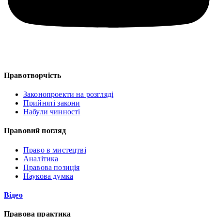
Правотворчість
Законопроекти на розгляді
Прийняті закони
Набули чинності
Правовий погляд
Право в мистецтві
Аналітика
Правова позиція
Наукова думка
Відео
Правова практика