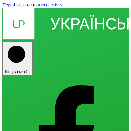
Перейти до основного змісту
Пошук статей...