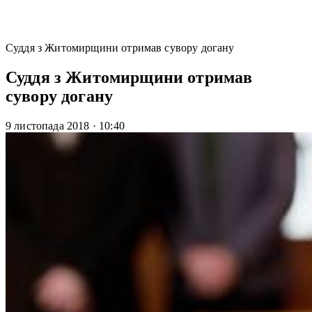
Суддя з Житомирщини отримав сувору догану
Суддя з Житомирщини отримав
сувору догану
9 листопада 2018
·
10:40